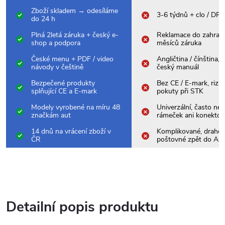
Zboží skladem → odesíláme
3-6 týdnů + clo / DP
do 24 h
Plná 2letá záruka + český e-
Reklamace do zahrani
shop a podpora
měsíců záruka
České menu + PDF / video
Angličtina / čínština,
návody v češtině
český manuál
Bezpečené produkty
Bez CE / E-mark, rizik
splňující CE a E-mark
pokuty při STK
Modely vyrobené na míru 48
Univerzální, často nes
značkám aut
rámeček ani konektor
14 dnů na vrácení zboží v
Komplikované, drahé
ČR
poštovné zpět do Asi
Detailní popis produktu