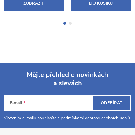
ZOBRAZIT
DO KOŠÍKU
Mějte přehled o novinkách
a slevách
Z
á
E-mail
ODEBÍRAT
p
Vložením e-mailu souhlasíte s
podmínkami ochrany osobních údajů
a