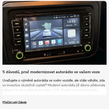
podíváme na to, jak vybrat autorádio, které bude nejlépe vyhovovat
vašim potřebám a představám.
5 důvodů, proč modernizovat autorádio ve vašem voze
Uvažujete o výměně autorádia ve svém vozidle, ale stále váháte, zda
se investice skutečně vyplatí? Moderní autorádia již dávno překonala
základní funkce přehrávání rádia a CD. Dnešní chytrá autorádia
představují komplexní multimediální centra, která zásadním
způsobem zvyšují komfort, bezpečnost i zábavu během každé jízdy.
Přečíst celý článek
V tomto článku vám představíme pět přesvědčivých důvodů, proč