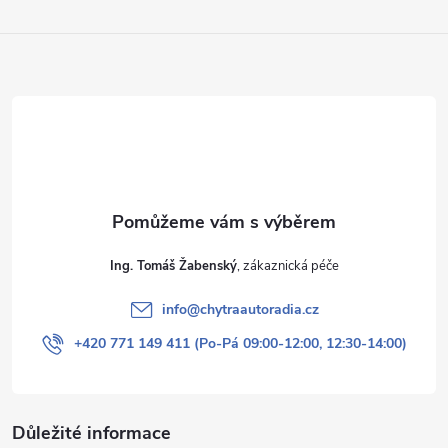
byste měli zvážit modernizaci vašeho zastaralého autorádia za nové
řešení.
Ing. Tomáš Žabenský
info
@
chytraautoradia.cz
+420 771 149 411 (Po-Pá 09:00-12:00, 12:30-14:00)
Důležité informace