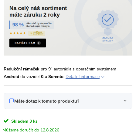
Redukční rámeček
pro 9" autorádia s operačním systémem
Android
do vozidel
Kia Sorento.
Detailní informace
Máte dotaz k tomuto produktu?
Napište nám svůj dotaz
Skladem
3 ks
Odpovídáme v pracovní dny do 24 hodin na váš e‑mail.
12.8.2026