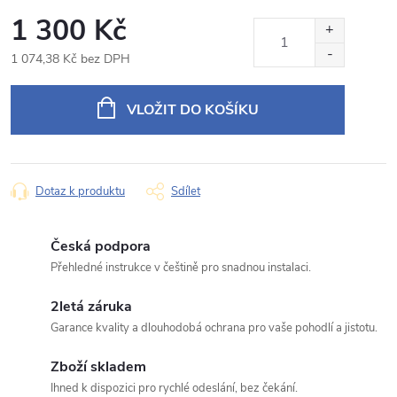
Rámeček s napájecím kabelem pro 9" autorádio
1 300 Kč
Produkt:
Kia Sorento
1 074,38 Kč bez DPH
Jméno
Měrná
cena:
VLOŽIT DO KOŠÍKU
E‑mail
Dotaz k produktu
Sdílet
Typ dotazu
Česká podpora
Přehledné instrukce v češtině pro snadnou instalaci.
2letá záruka
Váš dotaz
Garance kvality a dlouhodobá ochrana pro vaše pohodlí a jistotu.
Zboží skladem
Ihned k dispozici pro rychlé odeslání, bez čekání.