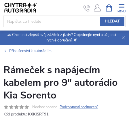
Přejít
NÁKUPNÍ
KOŠÍK
na
obsah
HLEDAT
🚗 Chcete si zlepšit svůj zážitek z jízdy? Objednejte nyní a užijte si
rychlé doručení! 🌟
Příslušenství k autorádiím
Rámeček s napájecím
kabelem pro 9" autorádio
Kia Sorento
Neohodnoceno
Podrobnosti hodnocení
Kód produktu:
KXKISRT91