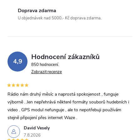
Doprava zdarma
Odeslat dotaz
U objednávek nad 5000,- Kč doprava zdarma.
Odesláním souhlasíte se
zpracováním osobních údajů
.
Hodnocení zákazníků
4,9
850 hodnocení
Zobrazit recenze
Rádio nám druhý měsíc a naprostá spokojenost , funguje
výborně . Jen nepřehrává některé formáty souborů hudebních i
video . GPS modul nefunguje , ale to nepotřebuji používám
stejně připojení přes internet Waze .
David Vesely
7.8.2026