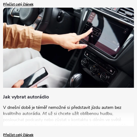
autorádia za nový model je tou správnou volbou.
Přečíst celý článek
Jak vybrat autorádio
V dnešní době je téměř nemožné si představit jízdu autem bez
kvalitního autorádia. Ať už si chcete užít oblíbenou hudbu,
poslouchat podcasty nebo zůstat v kontaktu s děním ve světě
prostřednictvím živého vysílání, správný výběr rádia do auta může
výrazně zlepšit vaše zážitky na cestách. V tomto článku se podrobně
Přečíst celý článek