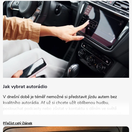
Jak vybrat autorádio
V dnešní době je téměř nemožné si představit jízdu autem bez
kvalitního autorádia. Ať už si chcete užít oblíbenou hudbu,
poslouchat podcasty nebo zůstat v kontaktu s děním ve světě
prostřednictvím živého vysílání, správný výběr rádia do auta může
výrazně zlepšit vaše zážitky na cestách. V tomto článku se podrobně
Přečíst celý článek
podíváme na to, jak vybrat autorádio, které bude nejlépe vyhovovat