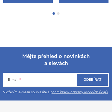
Mějte přehled o novinkách
a slevách
Z
á
E-mail
ODEBÍRAT
p
Vložením e-mailu souhlasíte s
podmínkami ochrany osobních údajů
a