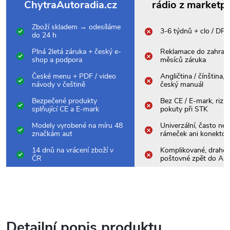
ChytraAutoradia.cz
rádio z marketp
Zboží skladem → odesíláme
3-6 týdnů + clo / DP
do 24 h
Plná 2letá záruka + český e-
Reklamace do zahrani
shop a podpora
měsíců záruka
České menu + PDF / video
Angličtina / čínština,
návody v češtině
český manuál
Bezpečené produkty
Bez CE / E-mark, rizik
splňující CE a E-mark
pokuty při STK
Modely vyrobené na míru 48
Univerzální, často nes
značkám aut
rámeček ani konektor
14 dnů na vrácení zboží v
Komplikované, drahé
ČR
poštovné zpět do Asi
Detailní popis produktu