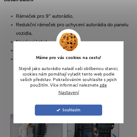
Rámeček pro 9" autorádio,
Redukční rámeček pro uchycení autorádia do panelu
vozidla,
Napájecí kabel,
CANbus dekodér (LuZhen),
Máme pro vás cookies na cestu!
Jednoduchá redukce na anténu FM rádia.
Stejně jako autorádio naladí vaši oblíbenou stanici,
cookies nám pomáhají vyladit tento web podle
vašich představ. Pokračováním souhlasíte s jejich
použitím. Více informací naleznete
zde
Nastavení
Souhlasím