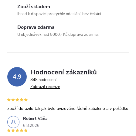
Zboží skladem
Ihned k dispozici pro rychlé odeslání, bez čekání.
Odeslat dotaz
Doprava zdarma
Odesláním souhlasíte se
zpracováním osobních údajů
.
U objednávek nad 5000,- Kč doprava zdarma.
Hodnocení zákazníků
4,9
848 hodnocení
Zobrazit recenze
zboží dorazilo tak,jak bylo avizováno,řádně zabaleno a v pořádku
Robert Váňa
6.8.2026