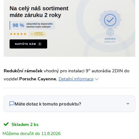
Redukční rámeček
vhodný pro instalaci 9" autorádia 2DIN do
vozidel
Porsche Cayenne.
Detailní informace
Máte dotaz k tomuto produktu?
Napište nám svůj dotaz
Skladem
2 ks
Odpovídáme v pracovní dny do 24 hodin na váš e‑mail.
11.8.2026