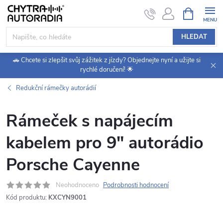
Přejít
NÁKUPNÍ
KOŠÍK
na
obsah
HLEDAT
🚗 Chcete si zlepšit svůj zážitek z jízdy? Objednejte nyní a užijte si
rychlé doručení! 🌟
Redukční rámečky autorádií
Rámeček s napájecím
kabelem pro 9" autorádio
Porsche Cayenne
Neohodnoceno
Podrobnosti hodnocení
Kód produktu:
KXCYN9001