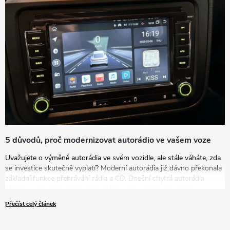
vašim potřebám a představám.
5 důvodů, proč modernizovat autorádio ve vašem voze
Uvažujete o výměně autorádia ve svém vozidle, ale stále váháte, zda
se investice skutečně vyplatí? Moderní autorádia již dávno překonala
základní funkce přehrávání rádia a CD. Dnešní chytrá autorádia
představují komplexní multimediální centra, která zásadním
způsobem zvyšují komfort, bezpečnost i zábavu během každé jízdy.
Přečíst celý článek
V tomto článku vám představíme pět přesvědčivých důvodů, proč
byste měli zvážit modernizaci vašeho zastaralého autorádia za nové
řešení.