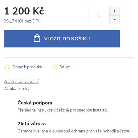
Rámeček s napájecím kabelem pro 9" autorádio
1 200 Kč
Produkt:
Porsche Cayenne
991,74 Kč bez DPH
Jméno
Měrná
cena:
VLOŽIT DO KOŠÍKU
E‑mail
Dotaz k produktu
Sdílet
Typ dotazu
Značka:
Univerzální
Záruka
:
2 roky
Česká podpora
Váš dotaz
Přehledné instrukce v češtině pro snadnou instalaci.
2letá záruka
Garance kvality a dlouhodobá ochrana pro vaše pohodlí a jistotu.