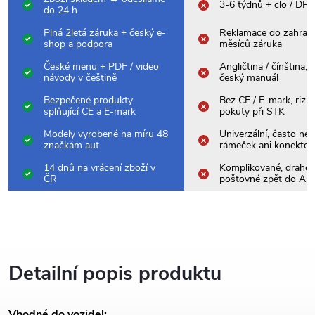
3-6 týdnů + clo / DP
do 24 h
Plná 2letá záruka + český e-
Reklamace do zahrani
shop a podpora
měsíců záruka
České menu + PDF / video
Angličtina / čínština,
návody v češtině
český manuál
Bezpečené produkty
Bez CE / E-mark, rizik
splňující CE a E-mark
pokuty při STK
Modely vyrobené na míru 48
Univerzální, často nes
značkám aut
rámeček ani konektor
14 dnů na vrácení zboží v
Komplikované, drahé
ČR
poštovné zpět do Asi
Detailní popis produktu
Vhodné do vozidel: