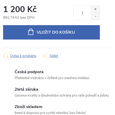
Redukční rámeček 9" s kabeláží pro Toyota
1 200 Kč
Produkt:
Corolla X
991,74 Kč bez DPH
Jméno
Měrná
cena:
VLOŽIT DO KOŠÍKU
E‑mail
Dotaz k produktu
Sdílet
Typ dotazu
Česká podpora
Přehledné instrukce v češtině pro snadnou instalaci.
2letá záruka
Váš dotaz
Garance kvality a dlouhodobá ochrana pro vaše pohodlí a jistotu.
Zboží skladem
Ihned k dispozici pro rychlé odeslání, bez čekání.