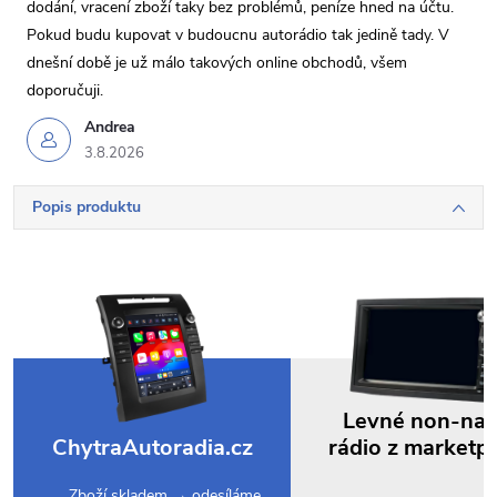
dodání, vracení zboží taky bez problémů, peníze hned na účtu.
Pokud budu kupovat v budoucnu autorádio tak jedině tady. V
dnešní době je už málo takových online obchodů, všem
doporučuji.
Andrea
3.8.2026
Popis produktu
Levné non-na
ChytraAutoradia.cz
rádio z marketp
Zboží skladem → odesíláme