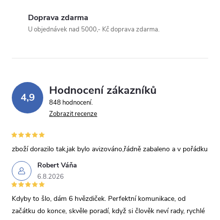
Doprava zdarma
Odeslat dotaz
U objednávek nad 5000,- Kč doprava zdarma.
Odesláním souhlasíte se
zpracováním osobních údajů
.
Hodnocení zákazníků
4,9
848 hodnocení
Zobrazit recenze
zboží dorazilo tak,jak bylo avizováno,řádně zabaleno a v pořádku
Robert Váňa
6.8.2026
Kdyby to šlo, dám 6 hvězdiček. Perfektní komunikace, od
začátku do konce, skvěle poradí, když si člověk neví rady, rychlé