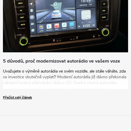
5 důvodů, proč modernizovat autorádio ve vašem voze
Uvažujete o výměně autorádia ve svém vozidle, ale stále váháte, zda
se investice skutečně vyplatí? Moderní autorádia již dávno překonala
základní funkce přehrávání rádia a CD. Dnešní chytrá autorádia
představují komplexní multimediální centra, která zásadním
způsobem zvyšují komfort, bezpečnost i zábavu během každé jízdy.
Přečíst celý článek
V tomto článku vám představíme pět přesvědčivých důvodů, proč
byste měli zvážit modernizaci vašeho zastaralého autorádia za nové
řešení.