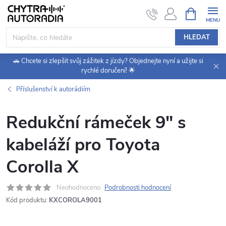
Přejít
NÁKUPNÍ
KOŠÍK
na
obsah
HLEDAT
🚗 Chcete si zlepšit svůj zážitek z jízdy? Objednejte nyní a užijte si
rychlé doručení! 🌟
Příslušenství k autorádiím
Redukční rámeček 9" s
kabeláží pro Toyota
Corolla X
Neohodnoceno
Podrobnosti hodnocení
Kód produktu:
KXCOROLA9001