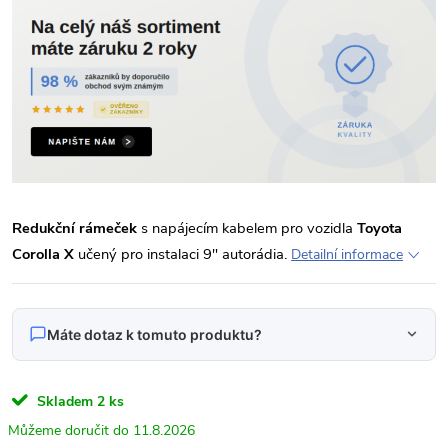
Redukční rámeček
s napájecím kabelem pro vozidla
Toyota
Corolla X
učený pro instalaci 9" autorádia.
Detailní informace
Máte dotaz k tomuto produktu?
Napište nám svůj dotaz
Skladem
2 ks
Odpovídáme v pracovní dny do 24 hodin na váš e‑mail.
11.8.2026