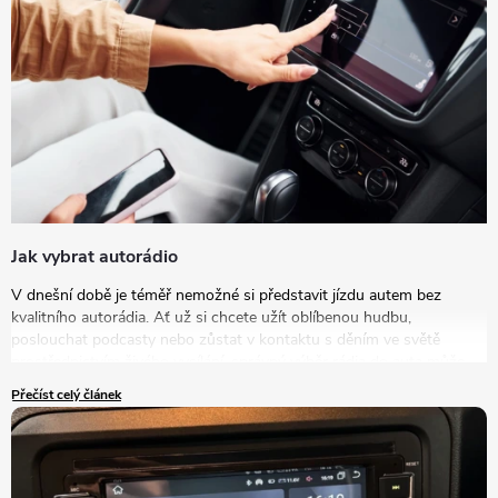
Jak vybrat autorádio
V dnešní době je téměř nemožné si představit jízdu autem bez
kvalitního autorádia. Ať už si chcete užít oblíbenou hudbu,
poslouchat podcasty nebo zůstat v kontaktu s děním ve světě
prostřednictvím živého vysílání, správný výběr rádia do auta může
výrazně zlepšit vaše zážitky na cestách. V tomto článku se podrobně
Přečíst celý článek
podíváme na to, jak vybrat autorádio, které bude nejlépe vyhovovat
vašim potřebám a představám.