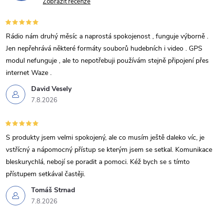
Zobrazit recenze
Rádio nám druhý měsíc a naprostá spokojenost , funguje výborně .
Jen nepřehrává některé formáty souborů hudebních i video . GPS
modul nefunguje , ale to nepotřebuji používám stejně připojení přes
internet Waze .
David Vesely
7.8.2026
S produkty jsem velmi spokojený, ale co musím ještě daleko víc, je
vstřícný a nápomocný přístup se kterým jsem se setkal. Komunikace
bleskurychlá, nebojí se poradit a pomoci. Kéž bych se s tímto
přístupem setkával častěji.
Tomáš Strnad
7.8.2026