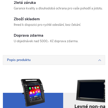
2letá záruka
Garance kvality a dlouhodobá ochrana pro vaše pohodlí a jistotu.
Váš dotaz
Zboží skladem
Ihned k dispozici pro rychlé odeslání, bez čekání.
Doprava zdarma
U objednávek nad 5000,- Kč doprava zdarma.
Odeslat dotaz
Odesláním souhlasíte se
zpracováním osobních údajů
.
Popis produktu
Levné non-na