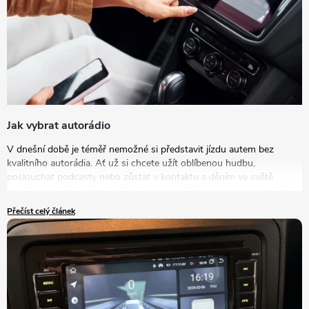
Jak vybrat autorádio
V dnešní době je téměř nemožné si představit jízdu autem bez
kvalitního autorádia. Ať už si chcete užít oblíbenou hudbu,
poslouchat podcasty nebo zůstat v kontaktu s děním ve světě
prostřednictvím živého vysílání, správný výběr rádia do auta může
výrazně zlepšit vaše zážitky na cestách. V tomto článku se podrobně
Přečíst celý článek
podíváme na to, jak vybrat autorádio, které bude nejlépe vyhovovat
vašim potřebám a představám.