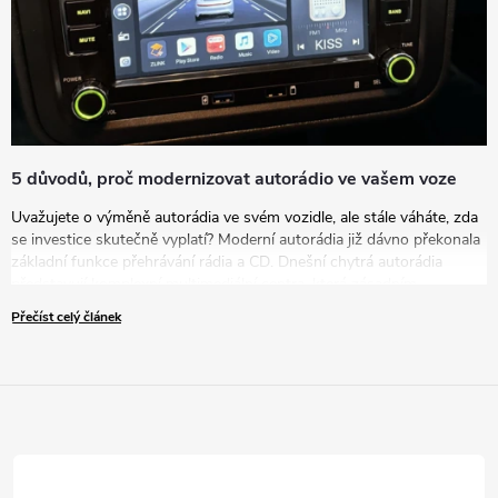
5 důvodů, proč modernizovat autorádio ve vašem voze
Uvažujete o výměně autorádia ve svém vozidle, ale stále váháte, zda
se investice skutečně vyplatí? Moderní autorádia již dávno překonala
základní funkce přehrávání rádia a CD. Dnešní chytrá autorádia
představují komplexní multimediální centra, která zásadním
způsobem zvyšují komfort, bezpečnost i zábavu během každé jízdy.
Přečíst celý článek
V tomto článku vám představíme pět přesvědčivých důvodů, proč
byste měli zvážit modernizaci vašeho zastaralého autorádia za nové
řešení.