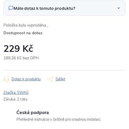
Máte dotaz k tomuto produktu?
Napište nám svůj dotaz
Položka byla vyprodána…
Odpovídáme v pracovní dny do 24 hodin na váš e‑mail.
Dostupnost na dotaz
229 Kč
SWAG Sweet Wild Blackberry - Vůně do interiéru
Produkt:
(150ml) + visačka We Love Detailing
189,26 Kč bez DPH
Jméno
Měrná
cena:
Dotaz k produktu
Sdílet
E‑mail
Značka:
SWAG
Záruka
:
2 roky
Česká podpora
Typ dotazu
Přehledné instrukce v češtině pro snadnou instalaci.