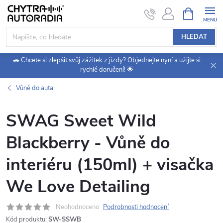
Přejít
NÁKUPNÍ
KOŠÍK
na
obsah
HLEDAT
🚗 Chcete si zlepšit svůj zážitek z jízdy? Objednejte nyní a užijte si
rychlé doručení! 🌟
Vůně do auta
SWAG Sweet Wild
Blackberry - Vůně do
interiéru (150ml) + visačka
We Love Detailing
Neohodnoceno
Podrobnosti hodnocení
Kód produktu:
SW-SSWB