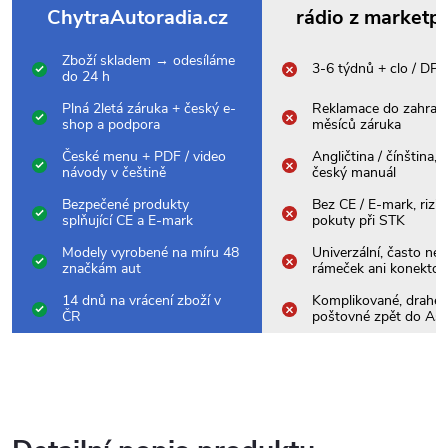
ChytraAutoradia.cz
rádio z marketp
Zboží skladem → odesíláme
3-6 týdnů + clo / DP
do 24 h
Plná 2letá záruka + český e-
Reklamace do zahrani
shop a podpora
měsíců záruka
České menu + PDF / video
Angličtina / čínština,
návody v češtině
český manuál
Bezpečené produkty
Bez CE / E-mark, rizik
splňující CE a E-mark
pokuty při STK
Modely vyrobené na míru 48
Univerzální, často nes
značkám aut
rámeček ani konektor
14 dnů na vrácení zboží v
Komplikované, drahé
ČR
poštovné zpět do Asi