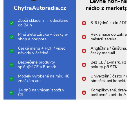
Levné non-na
ChytraAutoradia.cz
rádio z marketp
Zboží skladem → odesíláme
3-6 týdnů + clo / DP
do 24 h
Plná 2letá záruka + český e-
Reklamace do zahrani
shop a podpora
měsíců záruka
České menu + PDF / video
Angličtina / čínština,
návody v češtině
český manuál
Bezpečené produkty
Bez CE / E-mark, rizik
splňující CE a E-mark
pokuty při STK
Modely vyrobené na míru 48
Univerzální, často nes
značkám aut
rámeček ani konektor
14 dnů na vrácení zboží v
Komplikované, drahé
ČR
poštovné zpět do Asi