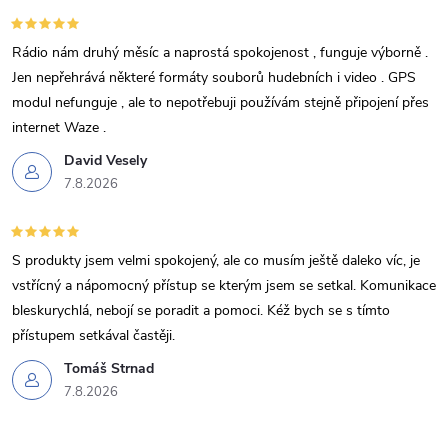
Rádio nám druhý měsíc a naprostá spokojenost , funguje výborně .
Jen nepřehrává některé formáty souborů hudebních i video . GPS
modul nefunguje , ale to nepotřebuji používám stejně připojení přes
internet Waze .
David Vesely
7.8.2026
S produkty jsem velmi spokojený, ale co musím ještě daleko víc, je
vstřícný a nápomocný přístup se kterým jsem se setkal. Komunikace
bleskurychlá, nebojí se poradit a pomoci. Kéž bych se s tímto
přístupem setkával častěji.
Tomáš Strnad
7.8.2026