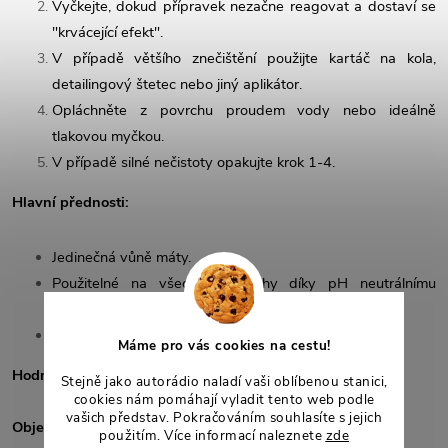
Vyčkejte, dokud přípravek nezačne reagovat a dostaví se
"krvácející efekt".
V případě většího znečištění použijte kartáč na kola,
detailingový štetec nebo jiný aplikátor.
Opláchněte z povrchu proudem vody nebo ideálně
tlakovou myčkou.
V případě silné nečistoty opakujte krok 1-4.
Hlavní přednosti:
Jedinečná vůně máty.
Použitelné na všechny povrchy díky pH neutrálnímu
složení.
Ideální na lak a alukola.
Máme pro vás cookies na cestu!
Hodnota pH:
6 - 7
Stejně jako autorádio naladí vaši oblíbenou stanici,
cookies nám pomáhají vyladit tento web podle
vašich představ. Pokračováním souhlasíte s jejich
Objem balení:
použitím. Více informací naleznete
zde