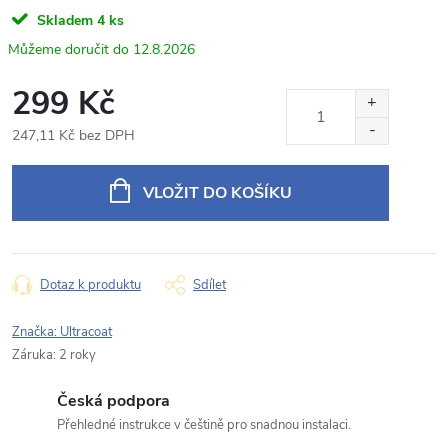
Napište nám svůj dotaz
Skladem
4 ks
Odpovídáme v pracovní dny do 24 hodin na váš e‑mail.
12.8.2026
Ultracoat Iron Hunter čistič alukol, odstraňovač
299 Kč
Produkt:
polétavé rzi a brzdového prachu (500ml)
247,11 Kč bez DPH
Jméno
Měrná
cena:
VLOŽIT DO KOŠÍKU
E‑mail
Dotaz k produktu
Sdílet
Typ dotazu
Značka:
Ultracoat
Záruka
:
2 roky
Česká podpora
Váš dotaz
Přehledné instrukce v češtině pro snadnou instalaci.