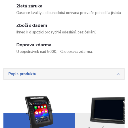
2letá záruka
Garance kvality a dlouhodobá ochrana pro vaše pohodlí a jistotu.
Zboží skladem
Ihned k dispozici pro rychlé odeslání, bez čekání.
Odeslat dotaz
Doprava zdarma
Odesláním souhlasíte se
zpracováním osobních údajů
.
U objednávek nad 5000,- Kč doprava zdarma.
Popis produktu