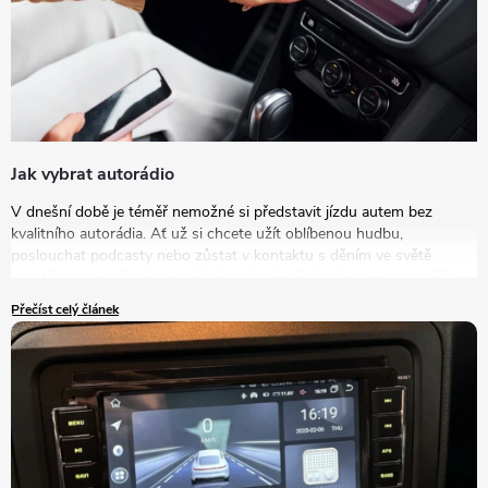
Jak vybrat autorádio
V dnešní době je téměř nemožné si představit jízdu autem bez
kvalitního autorádia. Ať už si chcete užít oblíbenou hudbu,
poslouchat podcasty nebo zůstat v kontaktu s děním ve světě
prostřednictvím živého vysílání, správný výběr rádia do auta může
výrazně zlepšit vaše zážitky na cestách. V tomto článku se podrobně
Přečíst celý článek
podíváme na to, jak vybrat autorádio, které bude nejlépe vyhovovat
vašim potřebám a představám.