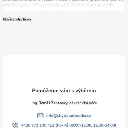
základní funkce přehrávání rádia a CD. Dnešní chytrá autorádia
představují komplexní multimediální centra, která zásadním
způsobem zvyšují komfort, bezpečnost i zábavu během každé jízdy.
Přečíst celý článek
V tomto článku vám představíme pět přesvědčivých důvodů, proč
byste měli zvážit modernizaci vašeho zastaralého autorádia za nové
řešení.
Ing. Tomáš Žabenský
info
@
chytraautoradia.cz
+420 771 149 411 (Po-Pá 09:00-12:00, 12:30-14:00)