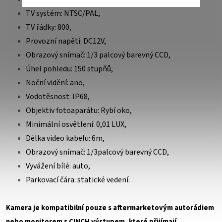
TV systém: NTSC/PAL,
TV řádky: 800,
Provozní napětí: DC12V,
Obrazový snímač: 1/3 palcový barevný CCD,
Úhel pohledu: 150 stupňů,
Noční vidění: ano,
Vodotěsnost: IP68,
Objektiv fotoaparátu: Rybí oko,
Minimální osvětlení: 0,01 LUX,
Délka video kabelu: 6m,
Obrazový snímač: 1/3palcový barevný CCD,
Vyvážení bílé: auto,
Parkovací čára: statické vedení.
Kamera je kompatibilní pouze s aftermarketovým autorádiem
nebo monitorem s CINCH výstupem, které přijímají