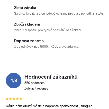
2letá záruka
Garance kvality a dlouhodobá ochrana pro vaše pohodlí a jistotu.
Zboží skladem
Ihned k dispozici pro rychlé odeslání, bez čekání.
Odeslat dotaz
Doprava zdarma
Odesláním souhlasíte se
zpracováním osobních údajů
.
U objednávek nad 5000,- Kč doprava zdarma.
Hodnocení zákazníků
4,9
850 hodnocení
Zobrazit recenze
Rádio nám druhý měsíc a naprostá spokojenost , funguje