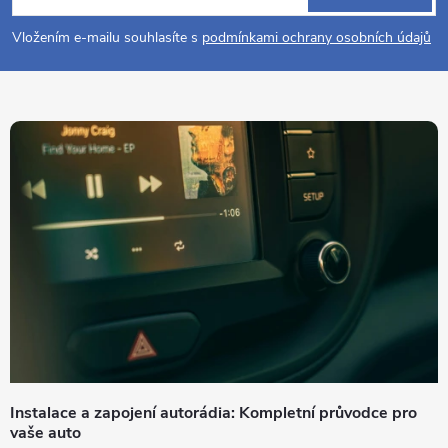
p
Vložením e-mailu souhlasíte s
podmínkami ochrany osobních údajů
a
t
í
Instalace a zapojení autorádia: Kompletní průvodce pro
vaše auto