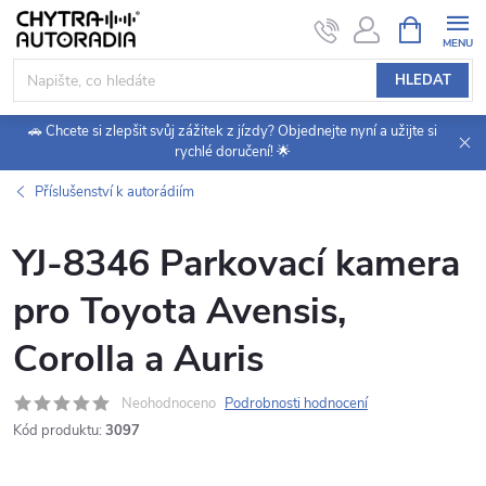
Přejít
NÁKUPNÍ
KOŠÍK
na
obsah
HLEDAT
🚗 Chcete si zlepšit svůj zážitek z jízdy? Objednejte nyní a užijte si
rychlé doručení! 🌟
Příslušenství k autorádiím
YJ-8346 Parkovací kamera
pro Toyota Avensis,
Corolla a Auris
Neohodnoceno
Podrobnosti hodnocení
Kód produktu:
3097