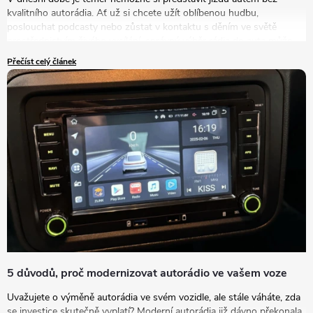
kvalitního autorádia. Ať už si chcete užít oblíbenou hudbu,
poslouchat podcasty nebo zůstat v kontaktu s děním ve světě
prostřednictvím živého vysílání, správný výběr rádia do auta může
výrazně zlepšit vaše zážitky na cestách. V tomto článku se podrobně
Přečíst celý článek
podíváme na to, jak vybrat autorádio, které bude nejlépe vyhovovat
vašim potřebám a představám.
5 důvodů, proč modernizovat autorádio ve vašem voze
Uvažujete o výměně autorádia ve svém vozidle, ale stále váháte, zda
se investice skutečně vyplatí? Moderní autorádia již dávno překonala