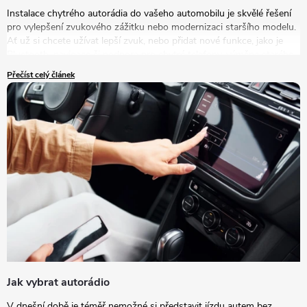
Instalace chytrého autorádia do vašeho automobilu je skvělé řešení
pro vylepšení zvukového zážitku nebo modernizaci staršího modelu.
Ať už si chcete užívat lepší zvuk, nebo přidat nové funkce, jako je
Bluetooth, navigace či podpora pro chytré telefony, výměna starého
autorádia za nový model je tou správnou volbou.
Přečíst celý článek
Jak vybrat autorádio
V dnešní době je téměř nemožné si představit jízdu autem bez