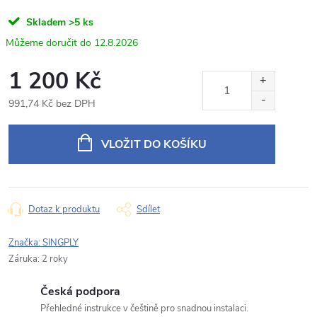
Napište nám svůj dotaz
Skladem
>5 ks
Odpovídáme v pracovní dny do 24 hodin na váš e‑mail.
12.8.2026
YJ-8346 Parkovací kamera pro Toyota Avensis,
1 200 Kč
Produkt:
Corolla a Auris
991,74 Kč bez DPH
Jméno
Měrná
cena:
VLOŽIT DO KOŠÍKU
E‑mail
Dotaz k produktu
Sdílet
Typ dotazu
Značka:
SINGPLY
Záruka
:
2 roky
Česká podpora
Váš dotaz
Přehledné instrukce v češtině pro snadnou instalaci.