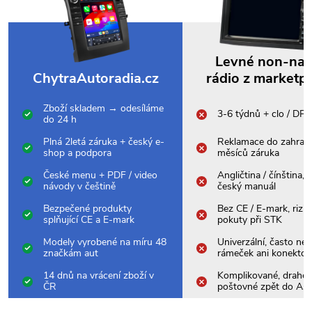
Levné non-na
ChytraAutoradia.cz
rádio z marketp
Zboží skladem → odesíláme
3-6 týdnů + clo / DP
do 24 h
Plná 2letá záruka + český e-
Reklamace do zahrani
shop a podpora
měsíců záruka
České menu + PDF / video
Angličtina / čínština,
návody v češtině
český manuál
Bezpečené produkty
Bez CE / E-mark, rizik
splňující CE a E-mark
pokuty při STK
Modely vyrobené na míru 48
Univerzální, často nes
značkám aut
rámeček ani konektor
14 dnů na vrácení zboží v
Komplikované, drahé
ČR
poštovné zpět do Asi