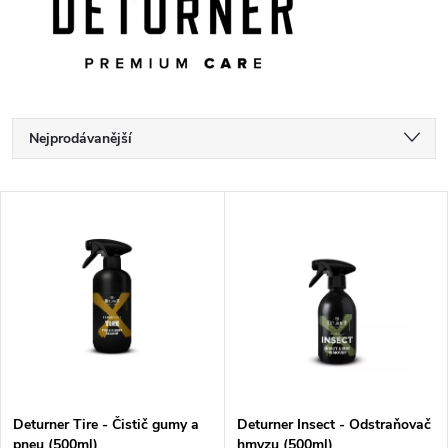
Ř
Nejprodávanější
a
Nejlevnější
V
Nejdražší
z
ý
Abecedně
e
p
n
i
í
s
p
Deturner Tire - Čistič gumy a
Deturner Insect - Odstraňovač
pneu (500ml)
hmyzu (500ml)