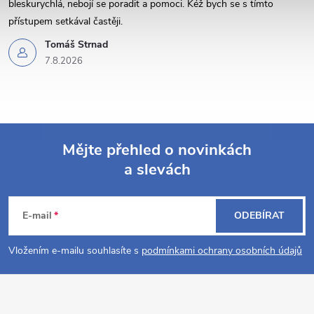
bleskurychlá, nebojí se poradit a pomoci. Kéž bych se s tímto
ý
přístupem setkával častěji.
Tomáš Strnad
p
7.8.2026
i
s
u
Mějte přehled o novinkách
a slevách
Z
á
E-mail
ODEBÍRAT
p
Vložením e-mailu souhlasíte s
podmínkami ochrany osobních údajů
a