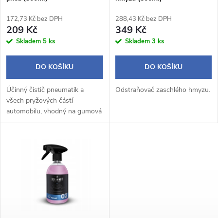
p
r
172,73 Kč bez DPH
288,43 Kč bez DPH
r
209 Kč
349 Kč
o
Skladem
5 ks
Skladem
3 ks
o
d
DO KOŠÍKU
DO KOŠÍKU
d
u
Účinný čistič pneumatik a
Odstraňovač zaschlého hmyzu.
u
všech pryžových částí
k
automobilu, vhodný na gumová
k
těsnění nebo gumové rohože.
t
t
ů
ů