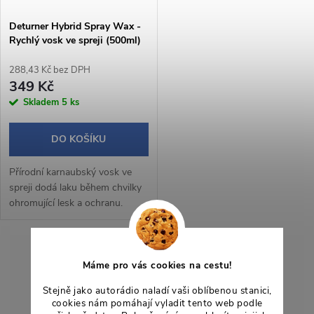
Deturner Hybrid Spray Wax -
Rychlý vosk ve spreji (500ml)
288,43 Kč bez DPH
349 Kč
Skladem
5 ks
DO KOŠÍKU
Přírodní karnaubský vosk ve
spreji dodá laku během chvilky
ohromující lesk a ochranu.
Aplikace vosku je velmi snadná,
bez jakékoliv námahy máte auto
během během okamžiku v
O
lesku...
Máme pro vás cookies na cestu!
v
Stejně jako autorádio naladí vaši oblíbenou stanici,
cookies nám pomáhají vyladit tento web podle