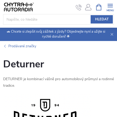
Přejít
NÁKUPNÍ
KOŠÍK
na
obsah
HLEDAT
🚗 Chcete si zlepšit svůj zážitek z jízdy? Objednejte nyní a užijte si
rychlé doručení! 🌟
Prodávané značky
Deturner
DETURNER je kombinací vášně pro automobilový průmysl a rodinné
tradice.