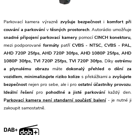
Parkovací kamera výrazně
zvyšuje bezpečnost
i
komfort při
couvání a parkování
v
těsných prostorech
. Autorádio umožňuje
snadné připojení parkovací kamery
pomocí
CINCH konektoru,
mezi podporované
formáty
patří
CVBS - NTSC, CVBS - PAL,
AHD 720P 25fps, AHD 720P 30fps, AHD 1080P 25fps, AHD
1080P 30fps, TVI 720P 25fps, TVI 720P 30fps.
Díky
ostrému
a plynulému obrazu
máte
dokonalý přehled o dění za
vozidlem
,
minimalizujete riziko kolize
s překážkami a
zvyšujete
bezpečnost
nejen pro sebe, ale i pro
ostatní účastníky provozu
.
Ideální řešení
pro
pohodlné a jisté parkování
každý den.
P
arkovací kamera není standarní součástí balení
- je nutné ji
zakoupit samostatně.
DAB+