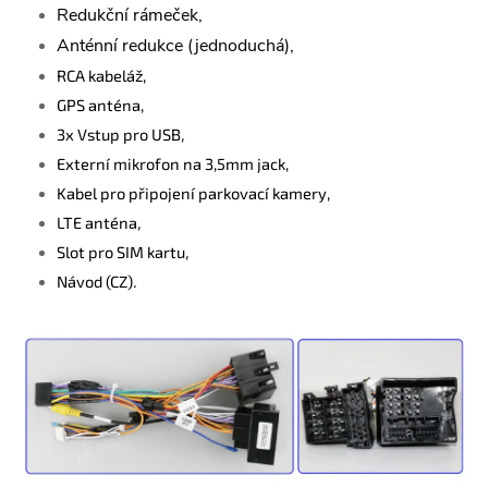
Redukční rámeček,
Anténní redukce (jednoduchá),
RCA kabeláž,
GPS anténa,
3x Vstup pro USB
,
Externí mikrofon na 3,5mm jack,
Kabel pro připojení parkovací kamery,
LTE anténa
,
Slot pro SIM kartu
,
Návod (CZ)
.