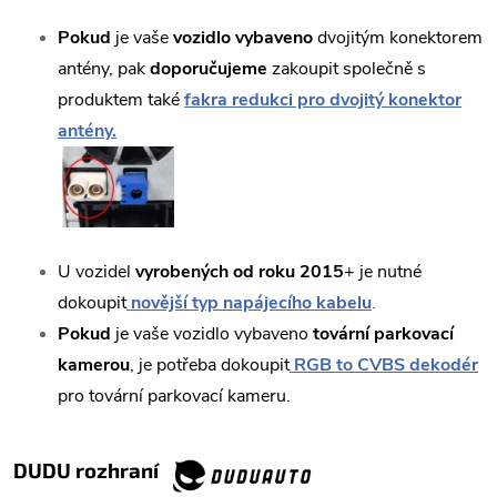
Pokud
je vaše
vozidlo vybaveno
dvojitým konektorem
antény, pak
doporučujeme
zakoupit společně s
produktem také
fakra redukci pro dvojitý konektor
antény.
U vozidel
vyrobených od roku 2015
+ je nutné
dokoupit
novější typ napájecího kabelu
.
Pokud
je vaše vozidlo vybaveno
tovární parkovací
kamerou
, je potřeba dokoupit
RGB to CVBS dekodér
pro tovární parkovací kameru.
DUDU rozhraní