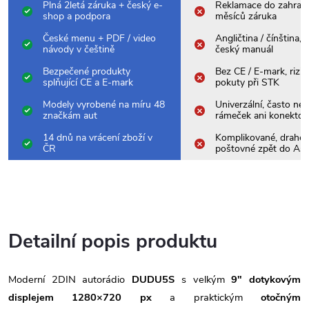
Plná 2letá záruka + český e-
Reklamace do zahrani
shop a podpora
měsíců záruka
České menu + PDF / video
Angličtina / čínština,
návody v češtině
český manuál
Bezpečené produkty
Bez CE / E-mark, rizik
splňující CE a E-mark
pokuty při STK
Modely vyrobené na míru 48
Univerzální, často nes
značkám aut
rámeček ani konektor
14 dnů na vrácení zboží v
Komplikované, drahé
ČR
poštovné zpět do Asi
Detailní popis produktu
Moderní 2DIN autorádio
DUDU5S
s velkým
9" dotykovým
displejem 1280×720 px
a praktickým
otočným