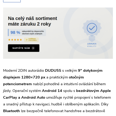
Moderní 2DIN autorádio
DUDU5S
s velkým
9" dotykovým
displejem 1280×720 px
a praktickým
otočným
potenciometrem
nabízí pohodlné a intuitivní ovládání během
jízdy. Operační systém
Android 14
spolu s
bezdrátovým Apple
CarPlay a Android Auto
umožňuje rychlé propojení s telefonem
a snadný přístup k navigaci, hudbě i oblíbeným aplikacím. Díky
Bluetooth
lze bezpečně telefonovat handsfree a bezdrátově