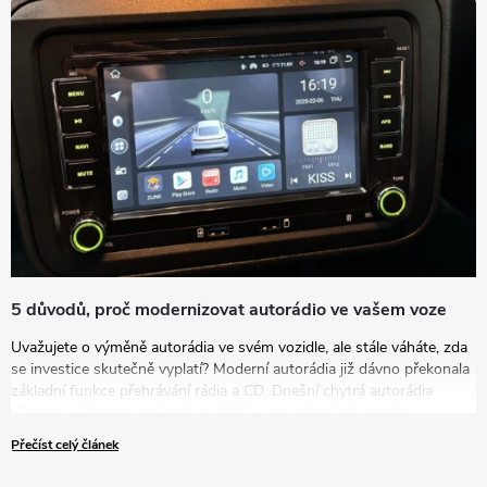
vašim potřebám a představám.
5 důvodů, proč modernizovat autorádio ve vašem voze
Uvažujete o výměně autorádia ve svém vozidle, ale stále váháte, zda
se investice skutečně vyplatí? Moderní autorádia již dávno překonala
základní funkce přehrávání rádia a CD. Dnešní chytrá autorádia
představují komplexní multimediální centra, která zásadním
způsobem zvyšují komfort, bezpečnost i zábavu během každé jízdy.
Přečíst celý článek
V tomto článku vám představíme pět přesvědčivých důvodů, proč
byste měli zvážit modernizaci vašeho zastaralého autorádia za nové