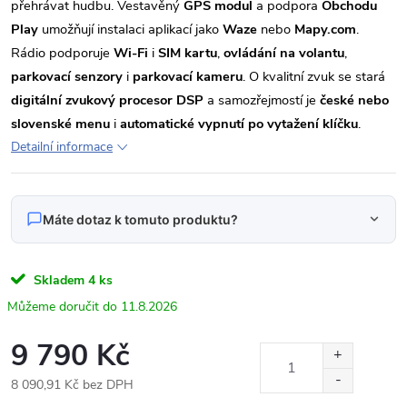
přehrávat hudbu. Vestavěný
GPS modul
a podpora
Obchodu
Play
umožňují instalaci aplikací jako
Waze
nebo
Mapy.com
.
Rádio podporuje
Wi-Fi
i
SIM kartu
,
ovládání na volantu
,
parkovací senzory
i
parkovací kameru
. O kvalitní zvuk se stará
digitální zvukový procesor DSP
a samozřejmostí je
české nebo
slovenské menu
i
automatické vypnutí po vytažení klíčku
.
Detailní informace
Máte dotaz k tomuto produktu?
Napište nám svůj dotaz
Skladem
4 ks
Odpovídáme v pracovní dny do 24 hodin na váš e‑mail.
11.8.2026
Autorádio 9" Android DUDU015 Volkswagen
9 790 Kč
Produkt:
Tiguan / světle šedý rámeček
8 090,91 Kč bez DPH
Jméno
Měrná