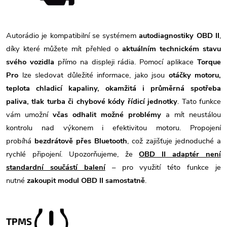
Autorádio je kompatibilní se systémem
autodiagnostiky OBD II
,
díky které můžete mít přehled o
aktuálním technickém stavu
svého vozidla
přímo na displeji rádia. Pomocí aplikace
Torque
Pro
lze sledovat důležité informace, jako jsou
otáčky motoru,
teplota chladicí kapaliny, okamžitá i průměrná spotřeba
paliva, tlak turba či chybové kódy řídicí jednotky
. Tato funkce
vám umožní
včas odhalit možné problémy
a mít neustálou
kontrolu nad výkonem i efektivitou motoru. Propojení
probíhá
bezdrátově přes Bluetooth
, což zajišťuje jednoduché a
rychlé připojení. Upozorňujeme, že
OBD II adaptér není
standardní součástí balení
– pro využití této funkce je
nutné
zakoupit modul OBD II samostatně
.
TPMS