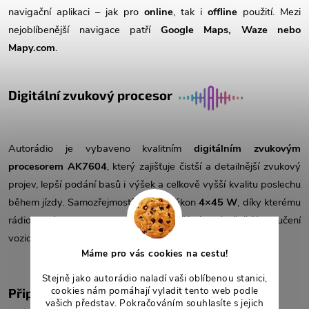
navigační aplikaci – jak pro
online
, tak i
offline
použití. Mezi
nejoblíbenější navigace patří
Google Maps, Waze nebo
Mapy.com
.
Digitální zvukový procesor
Autorádio je vybaveno kvalitním
digitálním zvukovým
procesorem AK7604
, který zajišťuje čistší a detailnější zvukový
projev, lepší podání basů i výšek a celkově vyšší kvalitu poslechu
během jízdy. Samozřejmostí je také výkon
4×45 W
, díky kterému
rádio nabídne dostatek výkonu pro běžné i náročnější ozvučení
vozidla.
Máme pro vás cookies na cestu!
Stejně jako autorádio naladí vaši oblíbenou stanici,
cookies nám pomáhají vyladit tento web podle
Připojení k internetu
vašich představ. Pokračováním souhlasíte s jejich