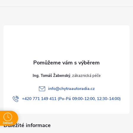
řešení.
Ing. Tomáš Žabenský
info
@
chytraautoradia.cz
+420 771 149 411 (Po-Pá 09:00-12:00, 12:30-14:00)
Zobrazit
Důležité informace