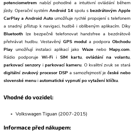
potenciometrem
nabízí pohodlné a intuitivní ovládání během
jízdy. Operační systém
Android 14
spolu s
bezdrátovým Apple
CarPlay a Android Auto
umožňuje rychlé propojení s telefonem
a snadný přístup k navigaci, hudbě i oblíbeným aplikacím. Díky
Bluetooth
lze bezpečně telefonovat handsfree a bezdrátově
přehrávat hudbu. Vestavěný
GPS modul
a podpora
Obchodu
Play
umožňují instalaci aplikací jako
Waze
nebo
Mapy.com
.
Rádio podporuje
Wi-Fi
i
SIM kartu
,
ovládání na volantu
,
parkovací senzory
i
parkovací kameru
. O kvalitní zvuk se stará
digitální zvukový procesor DSP
a samozřejmostí je
české nebo
slovenské menu
i
automatické vypnutí po vytažení klíčku
.
Vhodné do vozidel:
Volkswagen Tiguan (2007-2015)
Informace před nákupem: