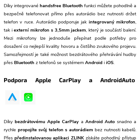
Díky integrované
handsfree Bluetooth
funkci můžete pohodlně a
bezpečně telefonovat přímo přes autorádio bez nutnosti držet
telefon v ruce. Autorádio podporuje jak
integrovaný mikrofon
,
tak i
externí mikrofon s 3,5mm jackem
, který je součástí balení.
Mezi mikrofony lze jednoduše přepínat podle potřeby pro
dosažení co nejlepší kvality hovoru a čistšího zvukového projevu.
Samozřejmostí je také možnost bezdrátového přehrávání hudby
přes
Bluetooth
z telefonů se systémem
Android
i
iOS
.
Podpora Apple CarPlay a AndroidAuto
Díky
bezdrátovému Apple CarPlay
a
Android Auto
snadno a
rychle
propojíte svůj telefon s autorádiem
bez nutnosti kabelů.
Přes
předinstalovanou aplikaci ZLINK
získáte pohodlný přístup