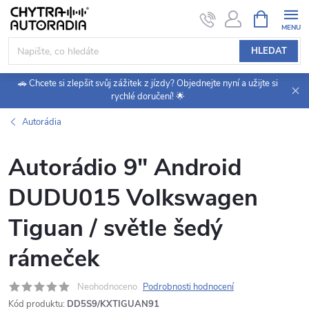
Přejít
NÁKUPNÍ
KOŠÍK
na
obsah
HLEDAT
🚗 Chcete si zlepšit svůj zážitek z jízdy? Objednejte nyní a užijte si
rychlé doručení! 🌟
Autorádia
Autorádio 9" Android
DUDU015 Volkswagen
Tiguan / světle šedý
rámeček
Neohodnoceno
Podrobnosti hodnocení
Kód produktu:
DD5S9/KXTIGUAN91