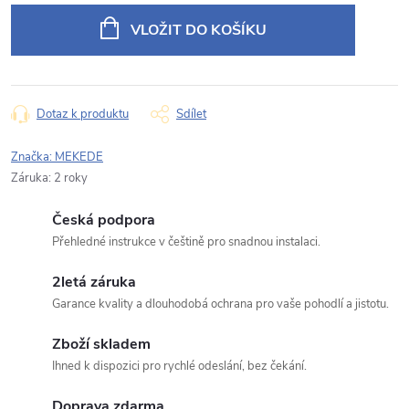
cena:
VLOŽIT DO KOŠÍKU
E‑mail
Dotaz k produktu
Sdílet
Typ dotazu
Značka:
MEKEDE
Záruka
:
2 roky
Česká podpora
Váš dotaz
Přehledné instrukce v češtině pro snadnou instalaci.
2letá záruka
Garance kvality a dlouhodobá ochrana pro vaše pohodlí a jistotu.
Zboží skladem
Ihned k dispozici pro rychlé odeslání, bez čekání.
Odeslat dotaz
Doprava zdarma
Odesláním souhlasíte se
zpracováním osobních údajů
.