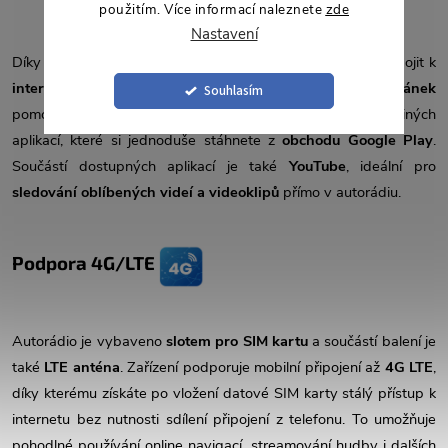
použitím. Více informací naleznete
zde
Nastavení
Díky funkci
Wi-Fi Hotspot
lze
2DIN autorádio
snadno připojit k
internetu
. Umožňuje pohodlné
prohlížení webových stránek
Souhlasím
pomocí
internetového prohlížeče Google Chrome
nebo jiných
aplikací, které si jednoduše stáhnete z
obchodu Google Play
.
Součástí dostupných aplikací je také
YouTube
, ideální pro
sledování oblíbených videí a videoklipů
přímo v autorádiu.
Podpora 4G/LTE
Autorádio je vybaveno
slotem pro SIM kartu
a součástí balení je
také
LTE anténa
. Zařízení podporuje mobilní připojení až
4G LTE
,
díky kterému získáte po vložení datové SIM karty stálý přístup k
internetu bez nutnosti sdílení připojení z telefonu. To umožňuje
pohodlné používání online navigací, streamování hudby i dalších