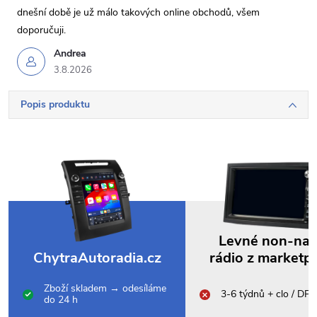
dnešní době je už málo takových online obchodů, všem
doporučuji.
Andrea
3.8.2026
Popis produktu
Levné non-na
ChytraAutoradia.cz
rádio z marketp
Zboží skladem → odesíláme
3-6 týdnů + clo / DP
do 24 h