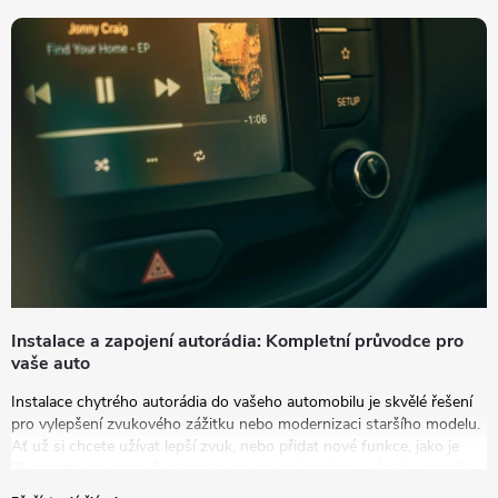
t
í
Instalace a zapojení autorádia: Kompletní průvodce pro
vaše auto
Instalace chytrého autorádia do vašeho automobilu je skvělé řešení
pro vylepšení zvukového zážitku nebo modernizaci staršího modelu.
Ať už si chcete užívat lepší zvuk, nebo přidat nové funkce, jako je
Bluetooth, navigace či podpora pro chytré telefony, výměna starého
autorádia za nový model je tou správnou volbou.