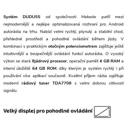
Systém DUDU5S
od společnosti
Mekede
patří mezi
nejmodernější a nejlépe optimalizovaná rozhraní pro Android
autorádia na trhu. Nabízí velmi rychlý, plynulý a stabilní chod,
přehledné prostředí a pohodlné ovládání během jízdy. V
kombinaci s praktickým
otočným potenciometrem
zajišťuje ještě
intuitivnější a bezpečnější ovládání funkcí autorádia. O vysoký
výkon se stará
8jádrový procesor
, operační paměť
4 GB RAM
a
interní úložiště
64 GB ROM
, díky kterým je systém rychlý i při
používání více aplikací současně. Kvalitní příjem rádia zajišťuje
moderní
rádiový tuner TDA7708
s velmi dobrou citlivostí
signálu.
Velký displej pro pohodlné ovládání