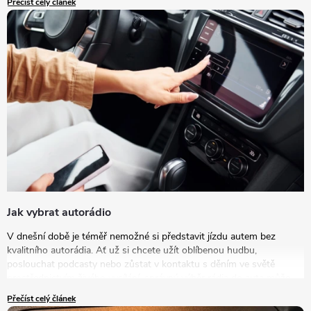
Přečíst celý článek
Jak vybrat autorádio
V dnešní době je téměř nemožné si představit jízdu autem bez
kvalitního autorádia. Ať už si chcete užít oblíbenou hudbu,
poslouchat podcasty nebo zůstat v kontaktu s děním ve světě
prostřednictvím živého vysílání, správný výběr rádia do auta může
výrazně zlepšit vaše zážitky na cestách. V tomto článku se podrobně
Přečíst celý článek
podíváme na to, jak vybrat autorádio, které bude nejlépe vyhovovat