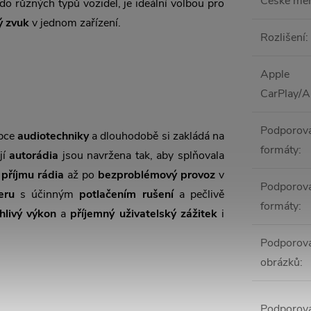
České me
 do různých typů vozidel, je ideální volbou pro
ý zvuk
v jednom zařízení.
Rozlišení
:
Apple
CarPlay/A
Podporov
obce
audiotechniky
a dlouhodobě si zakládá na
formáty
:
ejí
autorádia
jsou navržena tak, aby splňovala
 příjmu rádia
až po
bezproblémový provoz
v
Podporova
eru
s účinným
potlačením rušení
a pečlivě
formáty
:
hlivý výkon
a
příjemný uživatelský zážitek
i
Podporova
obrázků
:
Podporova