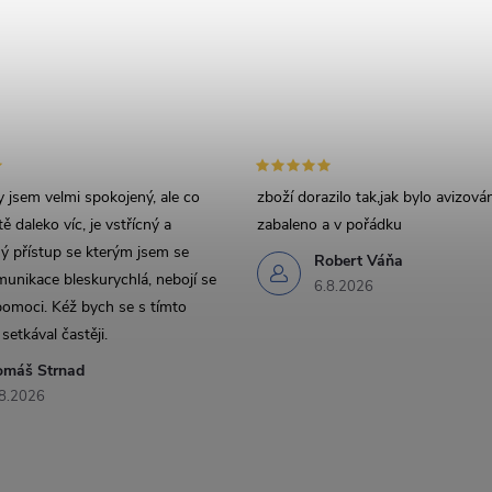
 jsem velmi spokojený, ale co
zboží dorazilo tak,jak bylo avizov
ě daleko víc, je vstřícný a
zabaleno a v pořádku
 přístup se kterým jsem se
Robert Váňa
munikace bleskurychlá, nebojí se
6.8.2026
pomoci. Kéž bych se s tímto
setkával častěji.
omáš Strnad
8.2026