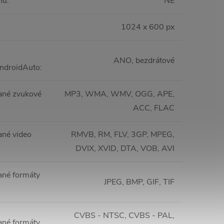
nu
:
NE
1024 x 600 px
ANO, bezdrátové
ndroidAuto
:
ané zvukové
MP3, WMA, WMV, OGG, APE,
ACC, FLAC
né video
RMVB, RM, FLV, 3GP, MPEG,
DVIX, XVID, DTA, VOB, AVI
né formáty
JPEG, BMP, GIF, TIF
CVBS - NTSC, CVBS - PAL,
né formáty