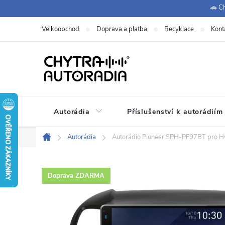
Přejít
🚗 Ch
na
Velkoobchod
Doprava a platba
Recyklace
Kont
obsah
Autorádia
Příslušenství k autorádiím
Autorádia
Autorádio Pioneer SPH-PF97BT pro Hy
Domů
Doprava ZDARMA