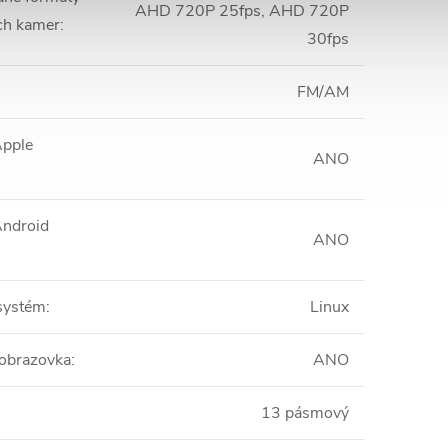
AHD 720P 25fps, AHD 720P
ch kamer
:
30fps
FM/AM
Apple
ANO
Android
ANO
systém
:
Linux
obrazovka
:
ANO
13 pásmový