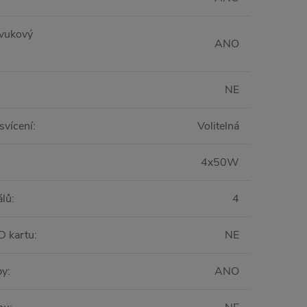
zvukový
ANO
NE
svícení
:
Volitelná
4x50W
álů
:
4
D kartu
:
NE
py
:
ANO