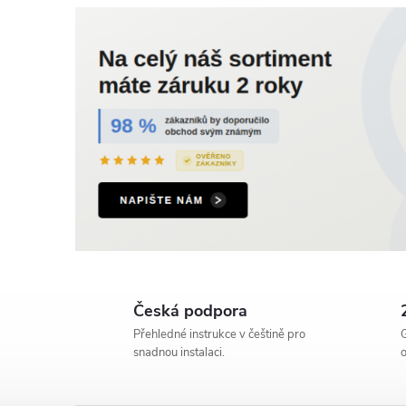
Česká podpora
Přehledné instrukce v češtině pro
G
snadnou instalaci.
o