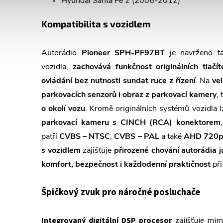
Hyundai Santa Fe 2 (2006-2012)
Kompatibilita s vozidlem
Autorádio
Pioneer SPH-PF97BT
je navrženo ta
vozidla,
zachovává funkčnost originálních tlačí
ovládání bez nutnosti sundat ruce z řízení
. Na
ve
parkovacích senzorů i obraz z parkovací kamery
,
o okolí vozu
. Kromě originálních systémů vozidla 
parkovací kameru s CINCH (RCA) konektorem
patří
CVBS – NTSC
,
CVBS – PAL
a také
AHD 720p p
s vozidlem
zajišťuje
přirozené chování autorádia j
komfort, bezpečnost i každodenní praktičnost
při
Špičkový zvuk pro náročné posluchače
Integrovaný digitální DSP procesor
zajišťuje mi