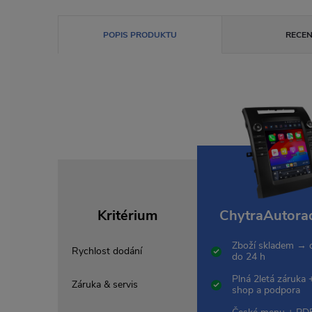
POPIS PRODUKTU
RECEN
Kritérium
ChytraAutorad
Zboží skladem → 
Rychlost dodání
do 24 h
Plná 2letá záruka 
Záruka & servis
shop a podpora