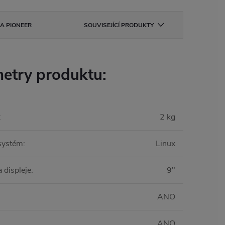
KA
PIONEER
SOUVISEJÍCÍ PRODUKTY
etry produktu:
:
2 kg
systém
:
Linux
 displeje
:
9"
ANO
ANO