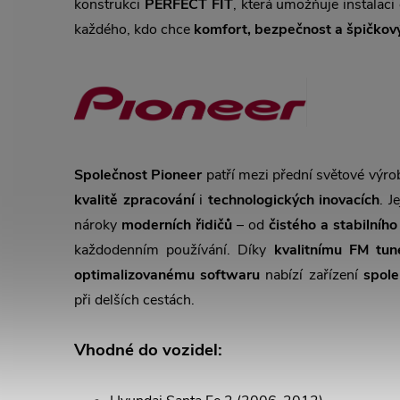
konstrukci
PERFECT FIT
, která umožňuje instalaci
každého, kdo chce
komfort, bezpečnost a špičkov
Společnost Pioneer
patří mezi přední světové výr
kvalitě zpracování
i
technologických inovacích
. J
nároky
moderních řidičů
– od
čistého a stabilního
každodenním používání. Díky
kvalitnímu FM tun
optimalizovanému softwaru
nabízí zařízení
spole
při delších cestách.
Vhodné do vozidel: