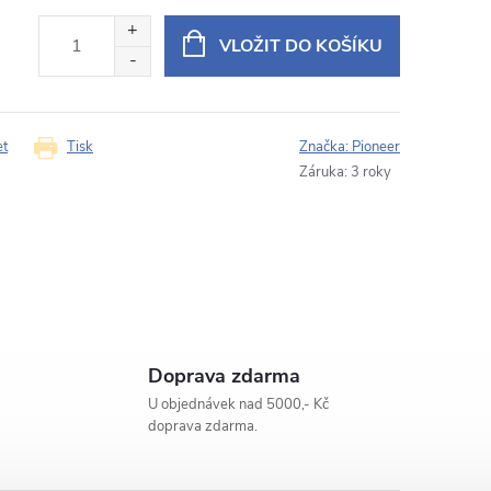
 SPH-PF97BT pro Hyundai Santa Fe 2
VLOŽIT DO KOŠÍKU
E‑mail
et
Tisk
Značka:
Pioneer
Záruka
:
3 roky
Doprava zdarma
U objednávek nad 5000,- Kč
doprava zdarma.
Odeslat dotaz
ouhlasíte se
zpracováním osobních údajů
.