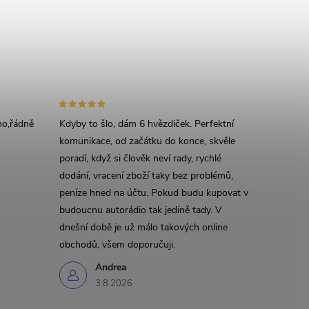
áno,řádně
Kdyby to šlo, dám 6 hvězdiček. Perfektní
komunikace, od začátku do konce, skvěle
poradí, když si člověk neví rady, rychlé
dodání, vracení zboží taky bez problémů,
peníze hned na účtu. Pokud budu kupovat v
budoucnu autorádio tak jedině tady. V
dnešní době je už málo takových online
obchodů, všem doporučuji.
Andrea
3.8.2026