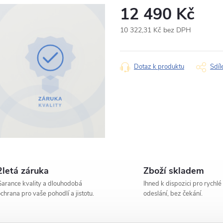
12 490 Kč
Produkt:
Autorádio Pioneer
10 322,31 Kč bez DPH
Jméno
Měrná
cena:
Dotaz k produktu
Sdíl
Typ dotazu
Váš dotaz
2letá záruka
Zboží skladem
arance kvality a dlouhodobá
Ihned k dispozici pro rychlé
chrana pro vaše pohodlí a jistotu.
odeslání, bez čekání.
Odesláním s