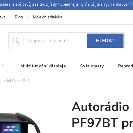
cete si zlepšit svůj zážitek z jízdy? Objednejte nyní a užijte si rychlé doručení! 
akt
Blog
Moje objednávka
+420 
HLEDAT
Multifunkční displeje
Světlomety
Reprod
undai Santa Fe 2
Autorádio
PF97BT pr