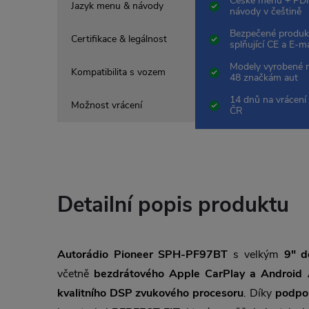
České menu + PDF
Jazyk menu & návody
návody v češtině
Bezpečené produk
Certifikace & legálnost
splňující CE a E-m
Modely vyrobené 
Kompatibilita s vozem
48 značkám aut
14 dnů na vrácení 
Možnost vrácení
ČR
Detailní popis produktu
Autorádio Pioneer SPH-PF97BT
s velkým
9" d
včetně
bezdrátového Apple CarPlay a Android 
kvalitního DSP zvukového procesoru
. Díky
podpo