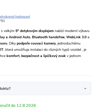
odrobnosti hodnocení
F91
s velkým
9" dotykovým displejem
nabízí moderní výbavu
lay a Android Auto
,
Bluetooth handsfree
,
WebLink 3.0
a
esoru
. Díky
podpoře couvací kamery
, jednoduchému
IT
, která umožňuje instalaci do různých typů vozidel , je
 chce
komfort, bezpečnost a špičkový zvuk
v jednom
duktu?
12.8.2026
24 hodin na váš e‑mail.