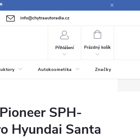
🌟
info@chytraautoradia.cz
771 149 411 (Po-Pá 09:00-12:00, 12:30-14:00)
NÁKUPNÍ
KOŠÍK
Prázdný košík
Přihlášení
uktory
Autokosmetika
Značky
 Pioneer SPH-
o Hyundai Santa