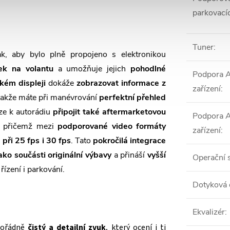
parkovací
Tuner
:
k, aby bylo plně propojeno s elektronikou
tek na volantu
a umožňuje jejich
pohodlné
Podpora 
lkém displeji
dokáže
zobrazovat informace z
zařízení
:
 takže máte při manévrování
perfektní přehled
lze k autorádiu
připojit také aftermarketovou
Podpora 
, přičemž mezi
podporované video formáty
zařízení
:
ři 25 fps i 30 fps
. Tato
pokročilá integrace
ako součásti originální výbavy
a přináší
vyšší
Operační 
 řízení i parkování.
Dotyková 
Ekvalizér
:
mořádně
čistý a detailní zvuk
, který ocení i ti