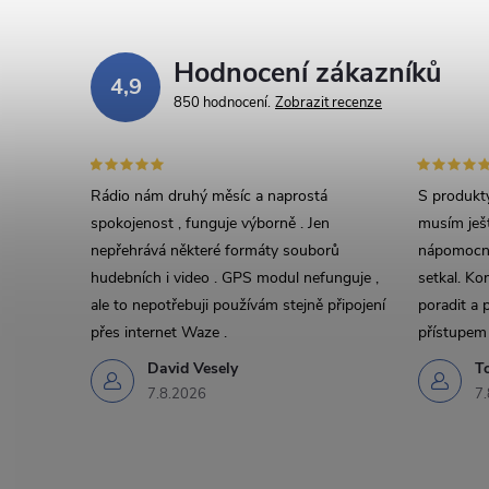
Hodnocení zákazníků
4,9
850 hodnocení
Zobrazit recenze
Rádio nám druhý měsíc a naprostá
S produkty
spokojenost , funguje výborně . Jen
musím ješt
nepřehrává některé formáty souborů
nápomocný
hudebních i video . GPS modul nefunguje ,
setkal. Ko
ale to nepotřebuji používám stejně připojení
poradit a 
přes internet Waze .
přístupem 
David Vesely
T
7.8.2026
7.