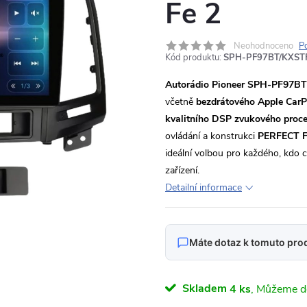
Fe 2
Neohodnoceno
P
Kód produktu:
SPH-PF97BT/KXST
Autorádio Pioneer SPH-PF97BT
včetně
bezdrátového Apple CarP
kvalitního DSP zvukového proc
ovládání a konstrukci
PERFECT F
ideální volbou pro každého, kdo
zařízení.
Detailní informace
Máte dotaz k tomuto pro
Napište nám svůj dotaz
Skladem
4 ks
Odpovídáme v pracovní dny do 