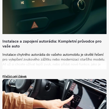
Instalace a zapojení autorádia: Kompletní průvodce pro
vaše auto
Instalace chytrého autorádia do vašeho automobilu je skvělé řešení
pro vylepšení zvukového zážitku nebo modernizaci staršího modelu.
Ať už si chcete užívat lepší zvuk, nebo přidat nové funkce, jako je
Bluetooth, navigace či podpora pro chytré telefony, výměna starého
autorádia za nový model je tou správnou volbou.
Přečíst celý článek