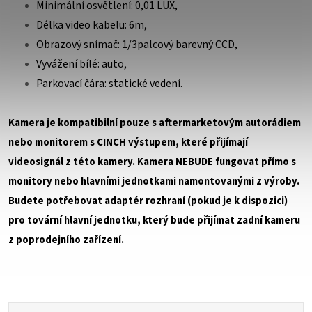
Minimální osvětlení: 0,01 LUX,
Délka video kabelu: 6m,
Obrazový snímač: 1/3palcový barevný CCD,
Vyvážení bílé: auto,
Parkovací čára: statické vedení.
Kamera je kompatibilní pouze s aftermarketovým autorádiem
nebo monitorem s CINCH výstupem, které přijímají
videosignál z této kamery. Kamera NEBUDE fungovat přímo s
monitory nebo hlavními jednotkami namontovanými z výroby.
Budete potřebovat adaptér rozhraní (pokud je k dispozici)
pro tovární hlavní jednotku, který bude přijímat zadní kameru
z poprodejního zařízení.