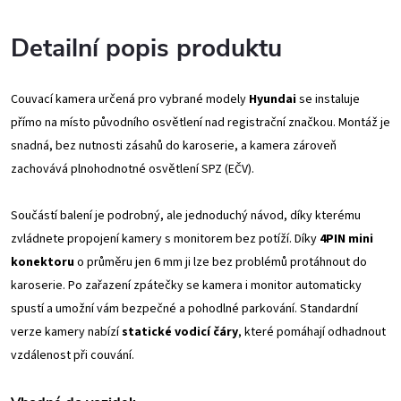
Detailní popis produktu
Couvací kamera určená pro vybrané modely
Hyundai
se instaluje
přímo na místo původního osvětlení nad registrační značkou. Montáž je
snadná, bez nutnosti zásahů do karoserie, a kamera zároveň
zachovává plnohodnotné osvětlení SPZ (EČV).
Součástí balení je podrobný, ale jednoduchý návod, díky kterému
zvládnete propojení kamery s monitorem bez potíží. Díky
4PIN mini
konektoru
o průměru jen 6 mm ji lze bez problémů protáhnout do
karoserie. Po zařazení zpátečky se kamera i monitor automaticky
spustí a umožní vám bezpečné a pohodlné parkování.
Standardní
verze kamery nabízí
statické vodicí čáry
, které pomáhají odhadnout
vzdálenost při couvání.