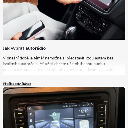
Jak vybrat autorádio
V dnešní době je téměř nemožné si představit jízdu autem bez
kvalitního autorádia. Ať už si chcete užít oblíbenou hudbu,
poslouchat podcasty nebo zůstat v kontaktu s děním ve světě
prostřednictvím živého vysílání, správný výběr rádia do auta může
výrazně zlepšit vaše zážitky na cestách. V tomto článku se podrobně
Přečíst celý článek
podíváme na to, jak vybrat autorádio, které bude nejlépe vyhovovat
vašim potřebám a představám.