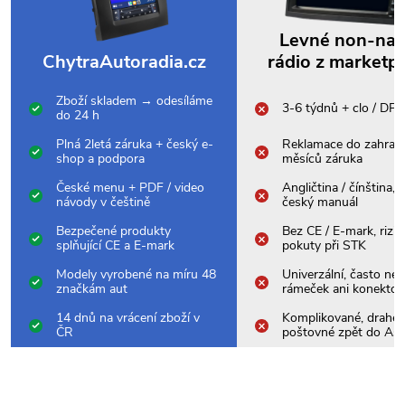
Levné non-na
ChytraAutoradia.cz
rádio z marketp
Zboží skladem → odesíláme
3-6 týdnů + clo / DP
do 24 h
Plná 2letá záruka + český e-
Reklamace do zahrani
shop a podpora
měsíců záruka
České menu + PDF / video
Angličtina / čínština,
návody v češtině
český manuál
Bezpečené produkty
Bez CE / E-mark, rizik
splňující CE a E-mark
pokuty při STK
Modely vyrobené na míru 48
Univerzální, často nes
značkám aut
rámeček ani konektor
14 dnů na vrácení zboží v
Komplikované, drahé
ČR
poštovné zpět do Asi