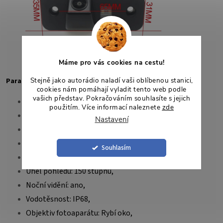
Máme pro vás cookies na cestu!
Stejně jako autorádio naladí vaši oblíbenou stanici,
Parametry
cookies nám pomáhají vyladit tento web podle
vašich představ. Pokračováním souhlasíte s jejich
Video pixel: CVBS/AHD 1080p,
použitím. Více informací naleznete
zde
TV systém: NTSC/PAL,
Nastavení
TV řádky: 800,
Provozní napětí: DC12V,
Souhlasím
Obrazový snímač: 1/3 palcový barevný CCD,
Úhel pohledu: 150 stupňů,
Noční vidění: ano,
Vodotěsnost: IP68,
Objektiv fotoaparátu: Rybí oko,