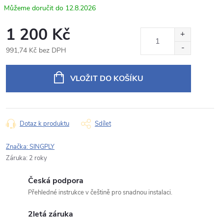
Odpovídáme v pracovní dny do 24 hodin na váš e‑mail.
12.8.2026
Produkt:
HS0778 Parkovací kamera pro Hyundai Santa Fe
1 200 Kč
Jméno
991,74 Kč bez DPH
Měrná
cena:
VLOŽIT DO KOŠÍKU
E‑mail
Dotaz k produktu
Sdílet
Typ dotazu
Značka:
SINGPLY
Záruka
:
2 roky
Váš dotaz
Česká podpora
Přehledné instrukce v češtině pro snadnou instalaci.
2letá záruka