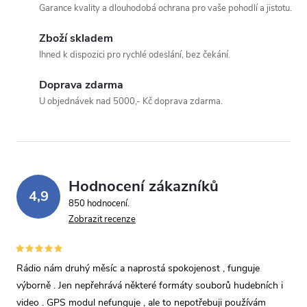
Garance kvality a dlouhodobá ochrana pro vaše pohodlí a jistotu.
Zboží skladem
Odeslat dotaz
Ihned k dispozici pro rychlé odeslání, bez čekání.
Odesláním souhlasíte se
zpracováním osobních údajů
.
Doprava zdarma
U objednávek nad 5000,- Kč doprava zdarma.
Hodnocení zákazníků
4,9
850 hodnocení
Zobrazit recenze
Rádio nám druhý měsíc a naprostá spokojenost , funguje
výborně . Jen nepřehrává některé formáty souborů hudebních i
video . GPS modul nefunguje , ale to nepotřebuji používám