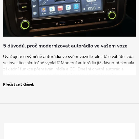
5 důvodů, proč modernizovat autorádio ve vašem voze
Uvažujete o výměně autorádia ve svém vozidle, ale stále váháte, zda
se investice skutečně vyplatí? Moderní autorádia již dávno překonala
základní funkce přehrávání rádia a CD. Dnešní chytrá autorádia
představují komplexní multimediální centra, která zásadním
způsobem zvyšují komfort, bezpečnost i zábavu během každé jízdy.
Přečíst celý článek
V tomto článku vám představíme pět přesvědčivých důvodů, proč
byste měli zvážit modernizaci vašeho zastaralého autorádia za nové
řešení.