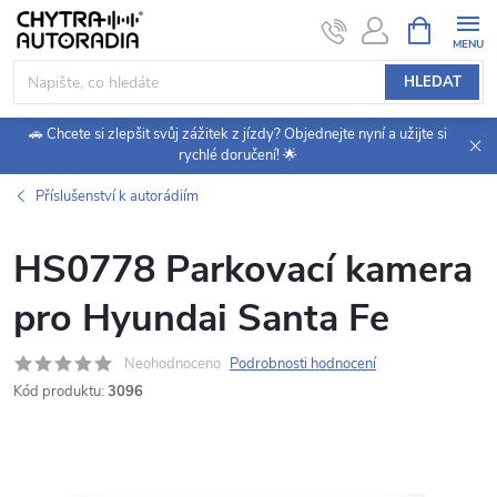
Přejít
NÁKUPNÍ
KOŠÍK
na
obsah
HLEDAT
🚗 Chcete si zlepšit svůj zážitek z jízdy? Objednejte nyní a užijte si
rychlé doručení! 🌟
Příslušenství k autorádiím
HS0778 Parkovací kamera
pro Hyundai Santa Fe
Neohodnoceno
Podrobnosti hodnocení
Kód produktu:
3096