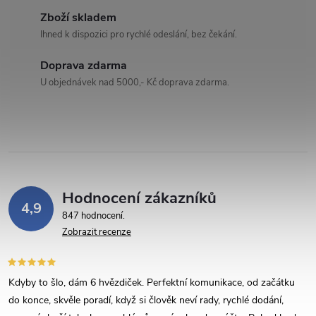
d
Zboží skladem
a
Ihned k dispozici pro rychlé odeslání, bez čekání.
c
Doprava zdarma
U objednávek nad 5000,- Kč doprava zdarma.
í
p
r
v
Hodnocení zákazníků
k
4,9
847 hodnocení
y
Zobrazit recenze
v
Kdyby to šlo, dám 6 hvězdiček. Perfektní komunikace, od začátku
ý
do konce, skvěle poradí, když si člověk neví rady, rychlé dodání,