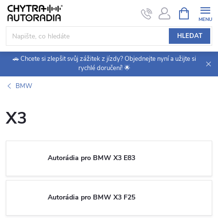
Přejít
NÁKUPNÍ
KOŠÍK
na
obsah
HLEDAT
🚗 Chcete si zlepšit svůj zážitek z jízdy? Objednejte nyní a užijte si
rychlé doručení! 🌟
BMW
X3
Autorádia pro BMW X3 E83
Autorádia pro BMW X3 F25