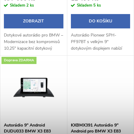
o
Skladem
2 ks
Skladem
5 ks
o
d
ZOBRAZIT
DO KOŠÍKU
d
u
Dotykové autorádio pro BMW –
Autorádio Pioneer SPH-
u
Modernizace bez kompromisů
PF97BT s velkým 9"
k
10,25" kapacitní dotykový
dotykovým displejem nabízí
k
displej – přehledný a rychlý
moderní výbavu včetně
Doprava ZDARMA
systém s intuitivním
bezdrátového Apple CarPlay a
t
ovládánímPlná integrace s
Android Auto, Bluetooth
t
vozidlem –...
handsfree, WebLink 3.0 a...
ů
ů
Autorádio 9" Android
KXBMX391 Autorádio 9"
DUDU033 BMW X3 E83
Android pro BMW X3 E83