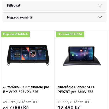
Filtrovat
Ř
Nejprodávanější
a
Nejlevnější
V
Doprava ZDARMA
Doprava ZDARMA
Nejdražší
z
ý
Abecedně
e
p
n
i
í
s
p
Autorádio 10,25" Android pro
Autorádio Pioneer SPH-
BMW X3 F25 / X4 F26
PF97BT pro BMW E83
p
r
od 5 785,12 Kč bez DPH
10 322,31 Kč bez DPH
r
7 000 Kč
12 490 Kč
od