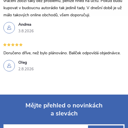
p
vracení zboží taky bez problémů, peníze hned na účtu. Pokud budu
kupovat v budoucnu autorádio tak jedině tady. V dnešní době je už
i
málo takových online obchodů, všem doporučuji.
s
Andrea
3.8.2026
u
Doručeno dříve, než bylo plánováno. Balíček odpovídá objednávce.
Oleg
2.8.2026
Mějte přehled o novinkách
a slevách
Z