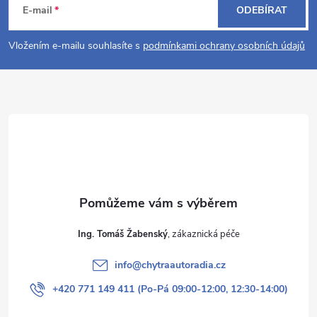
á
E-mail
ODEBÍRAT
p
Vložením e-mailu souhlasíte s
podmínkami ochrany osobních údajů
a
t
í
Ing. Tomáš Žabenský
info
@
chytraautoradia.cz
+420 771 149 411 (Po-Pá 09:00-12:00, 12:30-14:00)