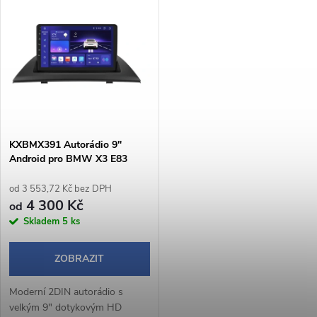
t
Android Auto, Bluetooth
nabízí pohodlné a intuitivní
t
handsfree, WebLink 3.0 a...
ovládání během jízdy. Operační
ů
systém...
ů
KXBMX391 Autorádio 9"
Android pro BMW X3 E83
od 3 553,72 Kč bez DPH
4 300 Kč
od
Skladem
5 ks
ZOBRAZIT
Moderní 2DIN autorádio s
velkým 9" dotykovým HD