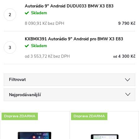
Autorádio 9" Android DUDU033 BMW X3 E83
Skladem
8 090,91 Kč bez DPH
9 790 Kč
KXBMX391 Autorádio 9" Android pro BMW X3 E83
Skladem
od 3 553,72 Kč bez DPH
4 300 Kč
od
Filtrovat
Ř
Nejprodávanější
a
Nejlevnější
V
Doprava ZDARMA
Doprava ZDARMA
Nejdražší
z
ý
Abecedně