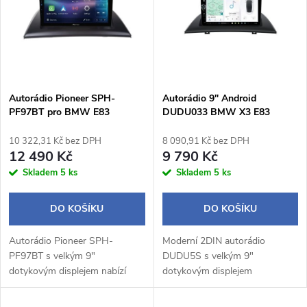
e
p
n
i
í
s
p
Autorádio Pioneer SPH-
Autorádio 9" Android
PF97BT pro BMW E83
DUDU033 BMW X3 E83
p
r
10 322,31 Kč bez DPH
8 090,91 Kč bez DPH
r
12 490 Kč
9 790 Kč
o
Skladem
5 ks
Skladem
5 ks
o
d
DO KOŠÍKU
DO KOŠÍKU
d
u
Autorádio Pioneer SPH-
Moderní 2DIN autorádio
u
PF97BT s velkým 9"
DUDU5S s velkým 9"
k
dotykovým displejem nabízí
dotykovým displejem
k
moderní výbavu včetně
1280×720 px a praktickým
bezdrátového Apple CarPlay a
otočným potenciometrem