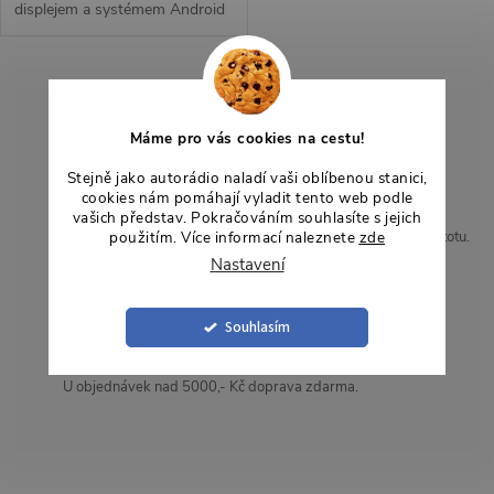
displejem a systémem Android
14 přináší pohodlné a chytré
ovládání během jízdy.
Bezdrátové Apple CarPlay a
O
Android Auto umožňují...
v
Česká podpora
Máme pro vás cookies na cestu!
Přehledné instrukce v češtině pro snadnou instalaci.
l
Stejně jako autorádio naladí vaši oblíbenou stanici,
cookies nám pomáhají vyladit tento web podle
2letá záruka
vašich představ. Pokračováním souhlasíte s jejich
á
použitím. Více informací naleznete
zde
Garance kvality a dlouhodobá ochrana pro vaše pohodlí a jistotu.
Nastavení
d
Zboží skladem
a
Ihned k dispozici pro rychlé odeslání, bez čekání.
Souhlasím
c
Doprava zdarma
U objednávek nad 5000,- Kč doprava zdarma.
í
p