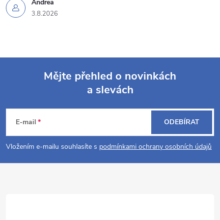
Andrea
3.8.2026
Mějte přehled o novinkách
a slevách
Z
á
E-mail
ODEBÍRAT
p
Vložením e-mailu souhlasíte s
podmínkami ochrany osobních údajů
a
t