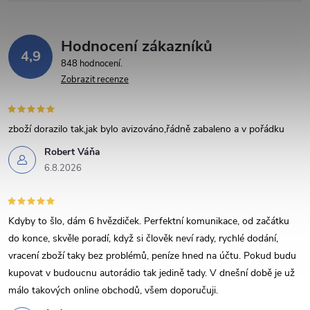
r
v
Hodnocení zákazníků
k
4,9
848 hodnocení
y
Zobrazit recenze
v
zboží dorazilo tak,jak bylo avizováno,řádně zabaleno a v pořádku
ý
Robert Váňa
p
6.8.2026
i
s
Kdyby to šlo, dám 6 hvězdiček. Perfektní komunikace, od začátku
do konce, skvěle poradí, když si člověk neví rady, rychlé dodání,
u
vracení zboží taky bez problémů, peníze hned na účtu. Pokud budu
kupovat v budoucnu autorádio tak jedině tady. V dnešní době je už
málo takových online obchodů, všem doporučuji.