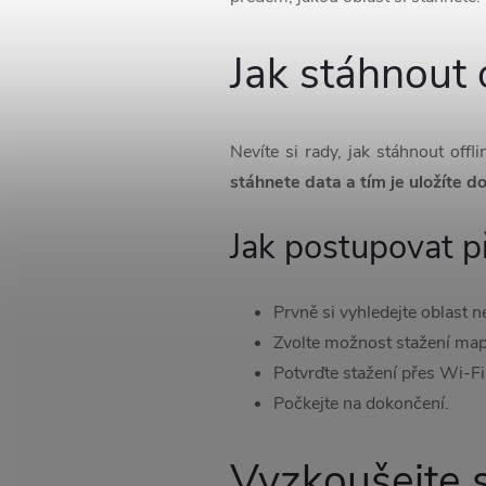
Jak stáhnout 
Nevíte si rady, jak stáhnout off
stáhnete data a tím je uložíte d
Jak postupovat př
Prvně si vyhledejte oblast n
Zvolte možnost stažení map
Potvrďte stažení přes Wi-Fi,
Počkejte na dokončení.
Vyzkoušejte s