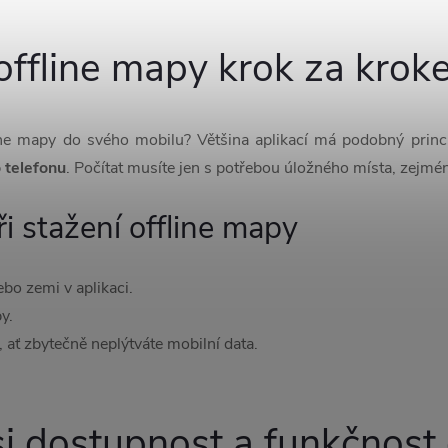
offline mapy krok za kro
line mapy do svého mobilu? Většina aplikací má podobný princi
o telefonu
. Počítat musíte jen s potřebou úložného místa, zejmé
i stažení offline mapy
ebo zemi v aplikaci.
y.
 ať zbytečně neplýtváte mobilní data.
i dostupnost a funkčnost 