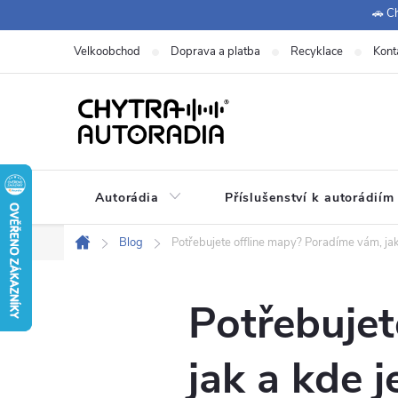
Přejít
🚗 Ch
na
Velkoobchod
Doprava a platba
Recyklace
Kont
obsah
Autorádia
Příslušenství k autorádiím
Blog
Potřebujete offline mapy? Poradíme vám, jak
Domů
Potřebujet
jak a kde 