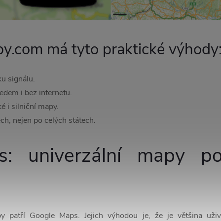
py.com má tyto praktické výhody
u signálu.
dem i bez internetu.
 i silniční mapy.
ch, nejen po celých státech.
s: univerzální mapy p
apy patří Google Maps. Jejich výhodou je, že je většina uži