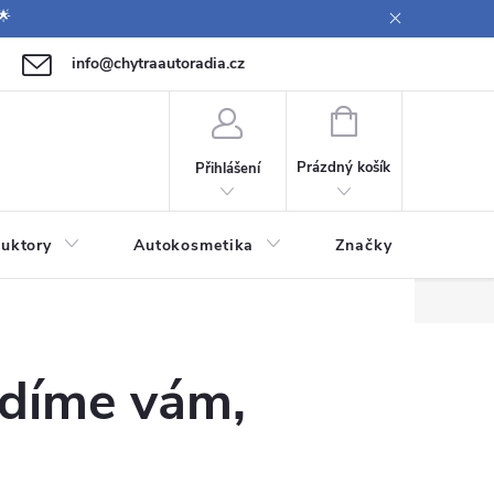
🌟
info@chytraautoradia.cz
771 149 411 (Po-Pá 09:00-12:00, 12:30-14:00)
NÁKUPNÍ
KOŠÍK
Prázdný košík
Přihlášení
uktory
Autokosmetika
Značky
adíme vám,