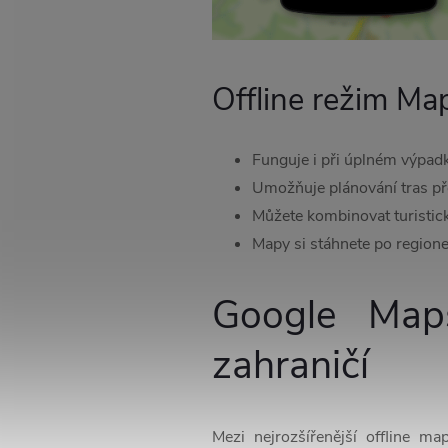
Offline režim Ma
Funguje i při úplném výpadk
Umožňuje plánování tras pře
Můžete kombinovat turistické
Mapy si stáhnete po regione
Google Map
zahraničí
Mezi nejrozšířenější offline m