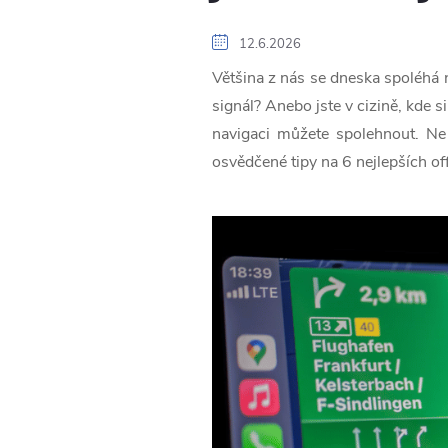
12.6.2026
Většina z nás se dneska spoléhá n
signál? Anebo jste v cizině, kde si
navigaci můžete spolehnout. Ne 
osvědčené tipy na 6 nejlepších of