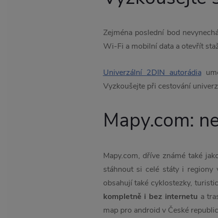
Zejména poslední bod nevynechávej
Wi-Fi a mobilní data a otevřít st
Univerzální 2DIN autorádia
umož
Vyzkoušejte při cestování univerzál
Mapy.com: nej
Mapy.com, dříve známé také jako
stáhnout si celé státy i regiony
obsahují také cyklostezky, turisti
kompletně i bez internetu
a tra
map pro android v České republic