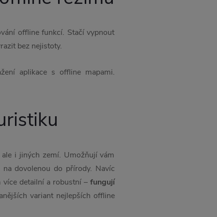
vání offline funkcí. Stačí vypnout
razit bez nejistoty.
ní aplikace s offline mapami.
ristiku
 ale i jiných zemí. Umožňují vám
te na dovolenou do přírody. Navíc
 více detailní a robustní –
fungují
ějších variant nejlepších offline