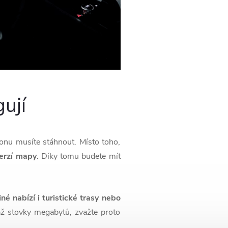
ují
fonu musíte stáhnout. Místo toho,
verzí mapy
. Díky tomu budete mít
iné nabízí i turistické trasy nebo
až stovky megabytů, zvažte proto