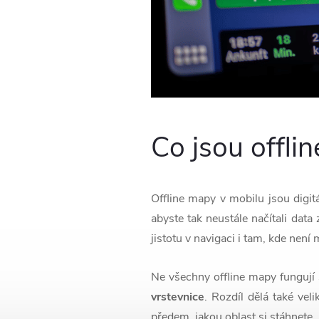
Co jsou offli
Offline mapy v mobilu jsou digit
abyste tak neustále načítali data
jistotu v navigaci i tam, kde není 
Ne všechny offline mapy fungují
vrstevnice
. Rozdíl dělá také ve
předem, jakou oblast si stáhnete.