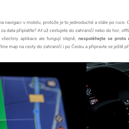
a navigaci v mobilu, protože je to jednoduché a stále po ruce. Co
 za data připlatíte? Ať už cestujete do zahraničí nebo do hor, off
všechny aplikace ale fungují stejně,
nespoléhejte se proto 
fline map na cesty do zahraničí i po Česku a připravte se ještě