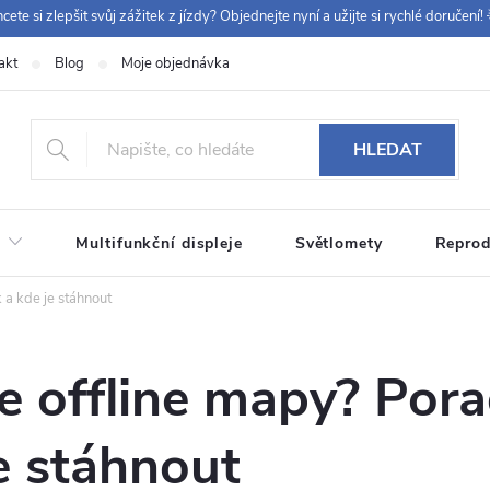
cete si zlepšit svůj zážitek z jízdy? Objednejte nyní a užijte si rychlé doručení! 
akt
Blog
Moje objednávka
+420 
HLEDAT
Multifunkční displeje
Světlomety
Reprod
 a kde je stáhnout
e offline mapy? Por
je stáhnout