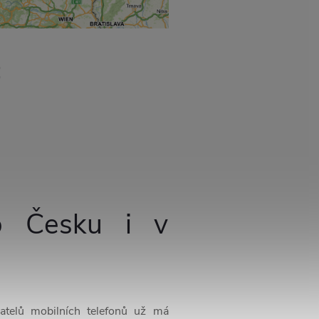
:
o Česku i v
vatelů mobilních telefonů už má