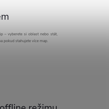
kem
p – vyberete si oblast nebo stát,
na pokud stahujete více map.
offline režimu