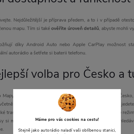
te. Nejdůležitější je příprava předem, a to i v případě otesto
aženou mapu. Tím si také
ověříte úroveň detailů
, abyste mohli vy
ňují díky Android Auto nebo Apple CarPlay možnost staže
ní autorádio a šetřete si baterii telefonu.
lepší volba pro Česko a tu
 Mapy.cz, jsou skvělé pro detailní zobrazení mapy pro Česko,
 včetně turistických tras, což se vám bude hodit, pokud jede
cké trasy a převýšení. Oproti jiným mapám je jejich offline režim
Máme pro vás cookies na cestu!
sy si můžete také naplánovat. Jsou proto jednou z nejvyhledávan
e.
Stejně jako autorádio naladí vaši oblíbenou stanici,