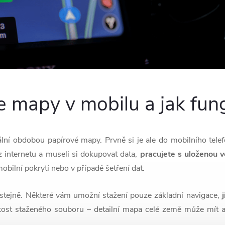
ne mapy v mobilu a jak fung
ální obdobou papírové mapy. Prvně si je ale do mobilního tele
 z internetu a museli si dokupovat data,
pracujete s uloženou 
mobilní pokrytí nebo v případě šetření dat.
 stejně. Některé vám umožní stažení pouze základní navigace,
j
likost staženého souboru – detailní mapa celé země může mít 