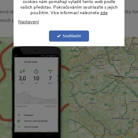
cookies nám pomáhají vyladit tento web podle
vašich představ. Pokračováním souhlasíte s jejich
vá data, a to včetně vrstev, ne jen jako vizuální náhled. Díky
použitím. Více informací naleznete
zde
nosti připojení.
Nastavení
Souhlasím