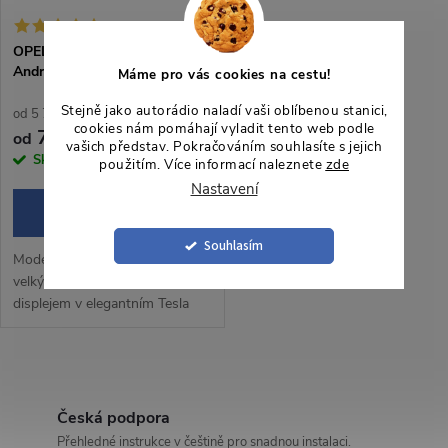
OPELINS9701 Autorádio 9,7“
Android Opel Insignia
Máme pro vás cookies na cestu!
Stejně jako autorádio naladí vaši oblíbenou stanici,
od 5 785,12 Kč bez DPH
cookies nám pomáhají vyladit tento web podle
7 000 Kč
od
vašich představ. Pokračováním souhlasíte s jejich
Skladem
3 ks
použitím. Více informací naleznete
zde
Nastavení
ZOBRAZIT
Souhlasím
Moderní 2DIN autorádio s
velkým 9,7" dotykovým
displejem v elegantním Tesla
style designu nabízí přehledné a
pohodlné ovládání během jízdy,
přičemž rozlišení 768 × 1024
O
px...
v
Česká podpora
Přehledné instrukce v češtině pro snadnou instalaci.