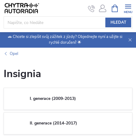
Přejít
NÁKUPNÍ
KOŠÍK
na
obsah
HLEDAT
🚗 Chcete si zlepšit svůj zážitek z jízdy? Objednejte nyní a užijte si
rychlé doručení! 🌟
Opel
Insignia
I. generace (2009-2013)
II. generace (2014-2017)