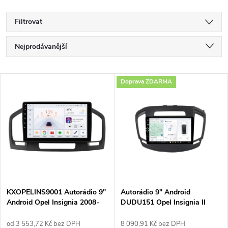
Filtrovat
Ř
Nejprodávanější
a
Nejlevnější
V
Doprava ZDARMA
Nejdražší
z
ý
Abecedně
e
p
n
i
í
s
p
KXOPELINS9001 Autorádio 9"
Autorádio 9" Android
Android Opel Insignia 2008-
DUDU151 Opel Insignia II
p
2013
r
od 3 553,72 Kč bez DPH
8 090,91 Kč bez DPH