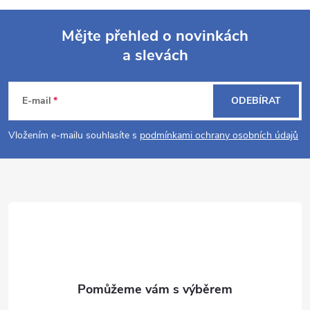
Mějte přehled o novinkách
a slevách
Z
á
E-mail
ODEBÍRAT
p
Vložením e-mailu souhlasíte s
podmínkami ochrany osobních údajů
a
t
í