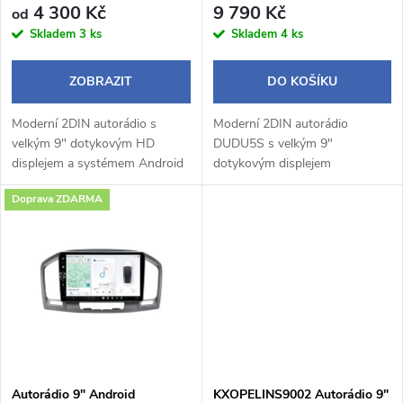
r
4 300 Kč
9 790 Kč
od
o
Skladem
3 ks
Skladem
4 ks
o
d
ZOBRAZIT
DO KOŠÍKU
d
u
Moderní 2DIN autorádio s
Moderní 2DIN autorádio
u
velkým 9" dotykovým HD
DUDU5S s velkým 9"
k
displejem a systémem Android
dotykovým displejem
k
14 přináší pohodlné a chytré
1280×720 px a praktickým
Doprava ZDARMA
ovládání během jízdy.
otočným potenciometrem
t
Bezdrátové Apple CarPlay a
nabízí pohodlné a intuitivní
t
Android Auto umožňují...
ovládání během jízdy. Operační
ů
systém...
ů
Autorádio 9" Android
KXOPELINS9002 Autorádio 9"