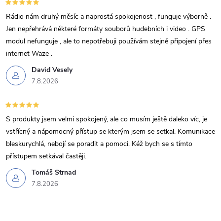
v
Rádio nám druhý měsíc a naprostá spokojenost , funguje výborně .
ý
Jen nepřehrává některé formáty souborů hudebních i video . GPS
p
modul nefunguje , ale to nepotřebuji používám stejně připojení přes
internet Waze .
i
David Vesely
s
7.8.2026
u
S produkty jsem velmi spokojený, ale co musím ještě daleko víc, je
vstřícný a nápomocný přístup se kterým jsem se setkal. Komunikace
bleskurychlá, nebojí se poradit a pomoci. Kéž bych se s tímto
přístupem setkával častěji.
Tomáš Strnad
7.8.2026