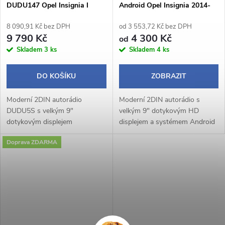
DUDU147 Opel Insignia I
Android Opel Insignia 2014-
2017
8 090,91 Kč bez DPH
od 3 553,72 Kč bez DPH
9 790 Kč
4 300 Kč
od
Skladem
3 ks
Skladem
4 ks
DO KOŠÍKU
ZOBRAZIT
Moderní 2DIN autorádio
Moderní 2DIN autorádio s
DUDU5S s velkým 9"
velkým 9" dotykovým HD
dotykovým displejem
displejem a systémem Android
1280×720 px a praktickým
14 přináší pohodlné a chytré
Doprava ZDARMA
otočným potenciometrem
ovládání během jízdy.
nabízí pohodlné a intuitivní
Bezdrátové Apple CarPlay a
ovládání během jízdy. Operační
Android Auto umožňují...
systém...