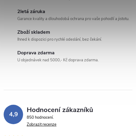
l
2letá záruka
á
Garance kvality a dlouhodobá ochrana pro vaše pohodlí a jistotu.
d
Zboží skladem
a
Ihned k dispozici pro rychlé odeslání, bez čekání.
c
Doprava zdarma
U objednávek nad 5000,- Kč doprava zdarma.
í
p
r
v
Hodnocení zákazníků
k
4,9
850 hodnocení
y
Zobrazit recenze