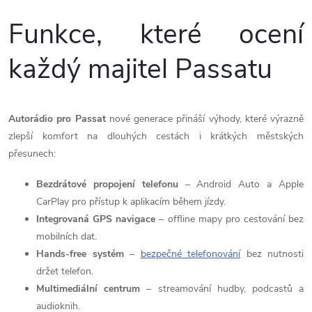
r
Funkce, které ocení
v
každý majitel Passatu
k
y
Autorádio
pro Passat
nové generace přináší výhody, které výrazně
v
zlepší komfort na dlouhých cestách i krátkých městských
ý
přesunech:
p
Bezdrátové propojení telefonu
– Android Auto a Apple
CarPlay pro přístup k aplikacím během jízdy.
i
Integrovaná GPS navigace
– offline mapy pro cestování bez
s
mobilních dat.
Hands-free systém
–
bezpečné telefonování
bez nutnosti
u
držet telefon.
Multimediální centrum
– streamování hudby, podcastů a
audioknih.