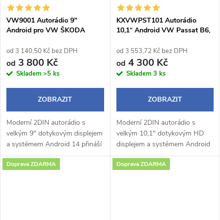
VW9001 Autorádio 9"
KXVWPST101 Autorádio
Android pro VW ŠKODA
10,1“ Android VW Passat B6,
SEAT
B7, CC
od 3 140,50 Kč bez DPH
od 3 553,72 Kč bez DPH
3 800 Kč
4 300 Kč
od
od
Skladem
>5 ks
Skladem
3 ks
ZOBRAZIT
ZOBRAZIT
Moderní 2DIN autorádio s
Moderní 2DIN autorádio s
velkým 9" dotykovým displejem
velkým 10,1" dotykovým HD
a systémem Android 14 přináší
displejem a systémem Android
pohodlné a chytré ovládání
14 přináší pohodlné a chytré
Doprava ZDARMA
Doprava ZDARMA
během jízdy. Bezdrátové Apple
ovládání během jízdy.
CarPlay a Android Auto
Bezdrátové Apple CarPlay a
umožňují...
Android Auto...