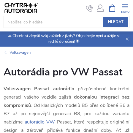
Přejít
NÁKUPNÍ
KOŠÍK
na
obsah
HLEDAT
🚗 Chcete si zlepšit svůj zážitek z jízdy? Objednejte nyní a užijte si
rychlé doručení! 🌟
Volkswagen
Autorádia pro VW Passat
Volkswagen Passat autorádio
přizpůsobené konkrétní
generaci vašeho vozidla zajistí
dokonalou integraci bez
kompromisů
. Od klasických modelů B5 přes oblíbené B6 a
B7 až po nejnovější generaci B8, pro každou variantu
nabízíme
autorádio VW
Passat, které respektuje originální
design a zároveň přidává funkce dnešní doby. Ať už