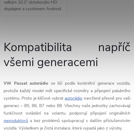
velkým 10,1" dotykovým HD
displejem a systémem Android
14 přináší pohodlné a chytré
ovládání během jízdy.
Bezdrátové Apple CarPlay a
O
Android Auto...
v
Kompatibilita napříč
l
všemi generacemi
á
d
VW Passat autorádio
se liší podle konkrétní generace vozidla,
a
protože každý model měl specifické rozměry a připojení palubního
systému. Proto je klíčové vybrat
autorádio
navržené přesně pro vaši
c
generaci – B5, B6, B7 nebo B8. Všechny naše jednotky zachovávají
funkčnost ovládání na volantu, podporují připojení originálních
í
reproduktorů
a bez problémů spolupracují s dalším příslušenstvím
p
vozidla. Výsledkem je čistá instalace, která vypadá jako z výroby.