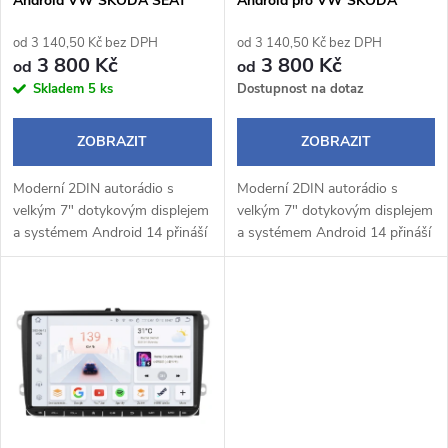
Android VW ŠKODA SEAT
Android pro VW ŠKODA
p
SEAT
r
od 3 140,50 Kč bez DPH
od 3 140,50 Kč bez DPH
r
3 800 Kč
3 800 Kč
od
od
o
Skladem
5 ks
Dostupnost na dotaz
o
d
ZOBRAZIT
ZOBRAZIT
d
u
Moderní 2DIN autorádio s
Moderní 2DIN autorádio s
u
velkým 7" dotykovým displejem
velkým 7" dotykovým displejem
k
a systémem Android 14 přináší
a systémem Android 14 přináší
k
pohodlné a chytré ovládání
pohodlné a chytré ovládání
během jízdy. Bezdrátové Apple
během jízdy. Bezdrátové Apple
t
CarPlay a Android Auto
CarPlay a Android Auto
t
umožňují...
umožňují...
ů
ů