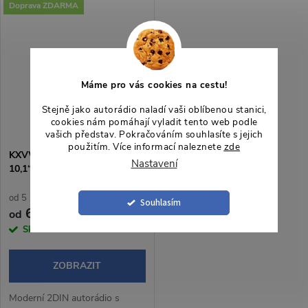
Doprava ZDARMA
otočným potenciometrem
bezdrátového Apple CarPlay a
nabízí pohodlné a intuitivní
Android Auto, Bluetooth
ovládání během jízdy.
handsfree, WebLink 3.0 a...
Operační...
Máme pro vás cookies na cestu!
Stejně jako autorádio naladí vaši oblíbenou stanici,
cookies nám pomáhají vyladit tento web podle
vašich představ. Pokračováním souhlasíte s jejich
použitím. Více informací naleznete
zde
KXVWPST102 Autorádio
Nastavení
10,1“ Android pro Volkswagen
Passat B8
od 5 123,97 Kč bez DPH
Souhlasím
6 200 Kč
od
Skladem
2 ks
ZOBRAZIT
Moderní 2DIN autorádio s