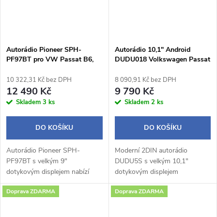
Autorádio Pioneer SPH-
Autorádio 10,1" Android
PF97BT pro VW Passat B6,
DUDU018 Volkswagen Passat
B7, CC
B8
10 322,31 Kč bez DPH
8 090,91 Kč bez DPH
12 490 Kč
9 790 Kč
Skladem
3 ks
Skladem
2 ks
DO KOŠÍKU
DO KOŠÍKU
Autorádio Pioneer SPH-
Moderní 2DIN autorádio
PF97BT s velkým 9"
DUDU5S s velkým 10,1"
dotykovým displejem nabízí
dotykovým displejem
moderní výbavu včetně
1280×720 px a praktickým
Doprava ZDARMA
Doprava ZDARMA
bezdrátového Apple CarPlay a
otočným potenciometrem
Android Auto, Bluetooth
nabízí pohodlné a intuitivní
handsfree, WebLink 3.0 a...
ovládání během jízdy.