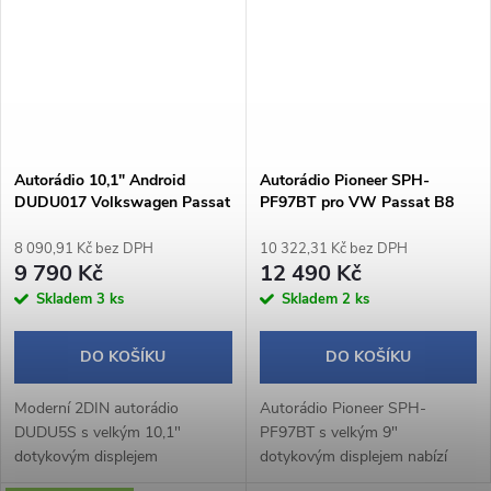
Operační...
Autorádio 10,1" Android
Autorádio Pioneer SPH-
DUDU017 Volkswagen Passat
PF97BT pro VW Passat B8
B6 / B7 / CC
8 090,91 Kč bez DPH
10 322,31 Kč bez DPH
9 790 Kč
12 490 Kč
Skladem
3 ks
Skladem
2 ks
DO KOŠÍKU
DO KOŠÍKU
Moderní 2DIN autorádio
Autorádio Pioneer SPH-
DUDU5S s velkým 10,1"
PF97BT s velkým 9"
dotykovým displejem
dotykovým displejem nabízí
1280×720 px a praktickým
moderní výbavu včetně