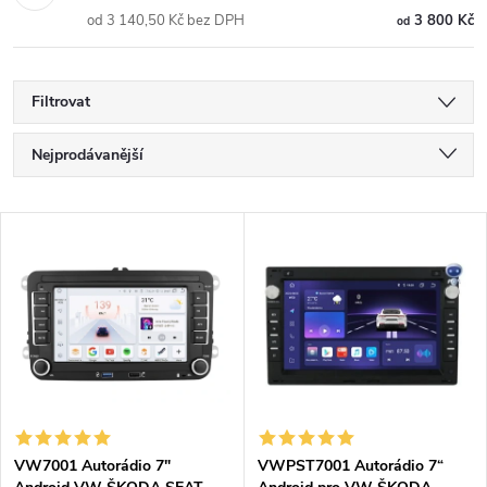
od 3 140,50 Kč bez DPH
3 800 Kč
od
Filtrovat
Ř
Nejprodávanější
a
Nejlevnější
V
Nejdražší
z
ý
Abecedně
e
p
n
i
í
s
p
VW7001 Autorádio 7"
VWPST7001 Autorádio 7“