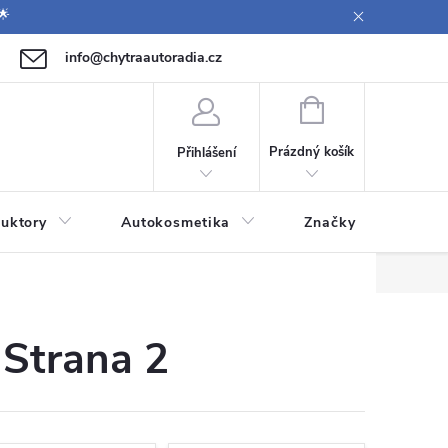
🌟
info@chytraautoradia.cz
771 149 411 (Po-Pá 09:00-12:00, 12:30-14:00)
NÁKUPNÍ
KOŠÍK
Prázdný košík
Přihlášení
uktory
Autokosmetika
Značky
, Strana 2