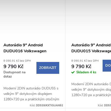
Autorádio 9" Android
Autorádio 9" Android
DUDU016 Volkswagen
DUDU015 Volkswag
Tiguan / tmavě šedý rámeček
Tiguan / světle šedý
8 090,91 Kč bez DPH
8 090,91 Kč bez DPH
9 790 Kč
9 790 Kč
DO
ZOBRAZIT
Dostupnost na
Skladem
4 ks
dotaz
Moderní 2DIN autorádio
Moderní 2DIN autorádio DUDU5S s
velkým 9" dotykovým dis
velkým 9" dotykovým displejem
1280×720 px a praktick
1280×720 px a praktickým otočným
potenciometrem nabízí p
potenciometrem nabízí pohodlné a
Kód:
DD5S9/KXTIGUAN92
intuitivní ovládání během j
Kód:
DD5S
intuitivní ovládání během jízdy.