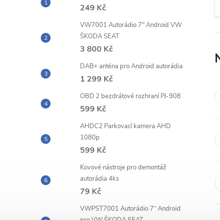
n
249 Kč
e
VW7001 Autorádio 7" Android VW
ŠKODA SEAT
l
3 800 Kč
DAB+ anténa pro Android autorádia
1 299 Kč
OBD 2 bezdrátové rozhraní PJ-908
599 Kč
AHDC2 Parkovací kamera AHD
1080p
599 Kč
Kovové nástroje pro demontáž
autorádia 4ks
79 Kč
VWPST7001 Autorádio 7“ Android