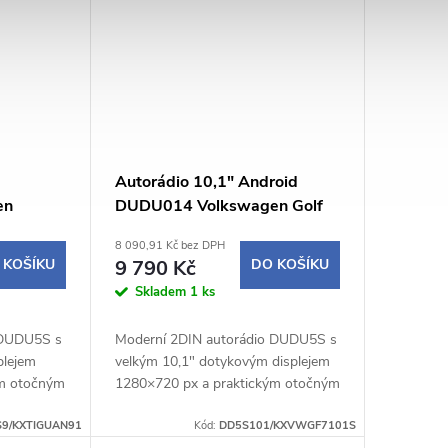
Autorádio 10,1" Android
en
DUDU014 Volkswagen Golf
 rámeček
VII / šedý rámeček
8 090,91 Kč bez DPH
 KOŠÍKU
9 790 Kč
DO KOŠÍKU
Skladem
1 ks
 DUDU5S s
Moderní 2DIN autorádio DUDU5S s
plejem
velkým 10,1" dotykovým displejem
ým otočným
1280×720 px a praktickým otočným
ohodlné a
potenciometrem nabízí pohodlné a
ízdy.
9/KXTIGUAN91
intuitivní ovládání během jízdy.
Kód:
DD5S101/KXVWGF7101S