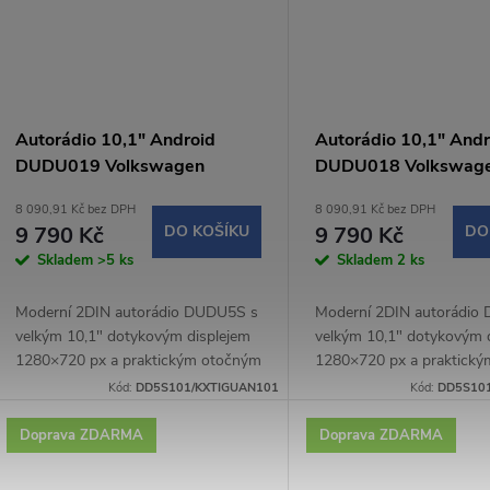
Autorádio 10,1" Android
Autorádio 10,1" Andr
DUDU019 Volkswagen
DUDU018 Volkswag
Tiguan II
Passat B8
8 090,91 Kč bez DPH
8 090,91 Kč bez DPH
9 790 Kč
DO KOŠÍKU
9 790 Kč
DO
Skladem
>5 ks
Skladem
2 ks
Moderní 2DIN autorádio DUDU5S s
Moderní 2DIN autorádio
velkým 10,1" dotykovým displejem
velkým 10,1" dotykovým 
1280×720 px a praktickým otočným
1280×720 px a praktick
potenciometrem nabízí pohodlné a
potenciometrem nabízí p
Kód:
DD5S101/KXTIGUAN101
Kód:
DD5S10
intuitivní ovládání během jízdy.
intuitivní ovládání během j
Operační...
Operační...
Doprava ZDARMA
Doprava ZDARMA