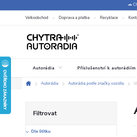
Přejít
🚗 Ch
na
Velkoobchod
Doprava a platba
Recyklace
Kont
obsah
Autorádia
Příslušenství k autorádiím
Autorádia
Autorádia podle značky vozidla
V
Domů
P
o
Dle štítku