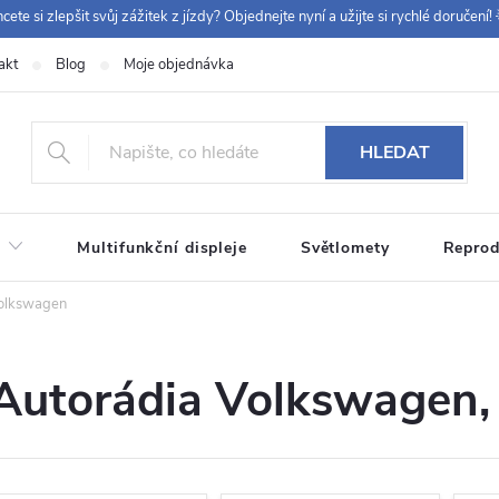
cete si zlepšit svůj zážitek z jízdy? Objednejte nyní a užijte si rychlé doručení! 
akt
Blog
Moje objednávka
+420 
HLEDAT
Multifunkční displeje
Světlomety
Reprod
olkswagen
Autorádia Volkswagen